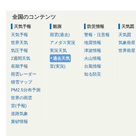
全国のコンテンツ
天気予報
観測
防災情報
天気図
天気予報
雨雲(過去)
警報・注意報
天気図
世界天気
アメダス実況
地震情報
気象衛星
気圧予報
実況天気
津波情報
世界衛星
2週間天気
過去天気
火山情報
長期予報
雷(実況)
台風情報
雨雲レーダー
知る防災
積雪マップ
PM2.5分布予測
世界の雨雲
雷(予報)
道路気象
黄砂情報