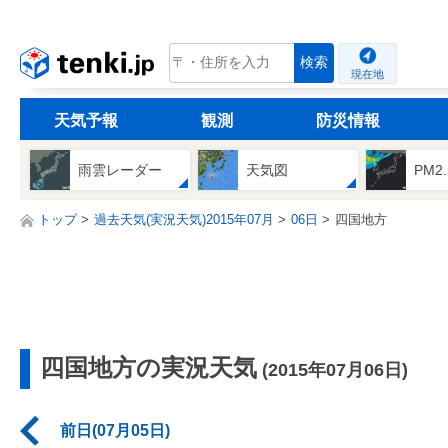
tenki.jp
検索
現在地
天気予報
観測
防災情報
雨雲レーダー
天気図
PM2
トップ
過去天気(実況天気)2015年07月
06日
四国地方
四国地方の実況天気
(2015年07月06日)
前日(07月05日)