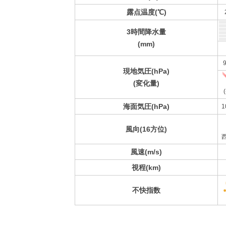
露点温度(℃)
3時間降水量
(mm)
9
現地気圧(hPa)
(変化量)
(
海面気圧(hPa)
1
風向(16方位)
風速(m/s)
視程(km)
不快指数