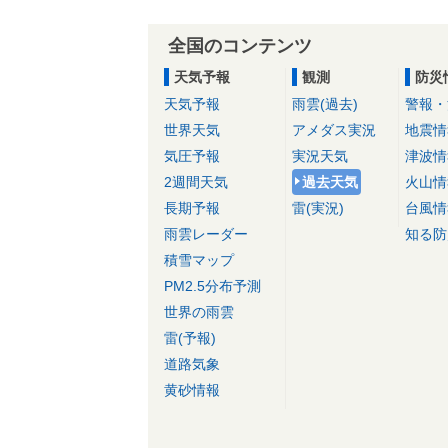
全国のコンテンツ
天気予報
観測
防災
天気予報
雨雲(過去)
警報・
世界天気
アメダス実況
地震情
気圧予報
実況天気
津波情
2週間天気
過去天気
火山情
長期予報
雷(実況)
台風情
雨雲レーダー
知る防
積雪マップ
PM2.5分布予測
世界の雨雲
雷(予報)
道路気象
黄砂情報