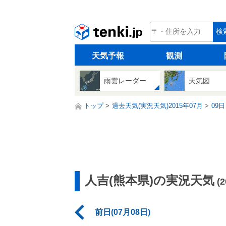
tenki.jp
検
天気予報
観測
雨雲レーダー
天気図
トップ
過去天気(実況天気)2015年07月
09日
人吉(熊本県)の実況天気
(
前日(07月08日)