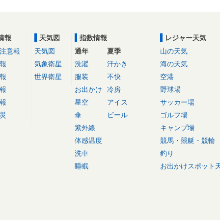
情報
天気図
指数情報
レジャー天気
注意報
天気図
通年
夏季
山の天気
報
気象衛星
洗濯
汗かき
海の天気
報
世界衛星
服装
不快
空港
報
お出かけ
冷房
野球場
報
星空
アイス
サッカー場
災
傘
ビール
ゴルフ場
紫外線
キャンプ場
体感温度
競馬・競艇・競輪
洗車
釣り
睡眠
お出かけスポット