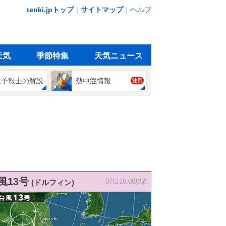
tenki.jpトップ
｜
サイトマップ
｜
ヘルプ
天気
季節特集
天気ニュース
象予報士の解説
熱中症情報
注目
風13号
(ドルフィン)
07日16:00現在