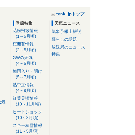
tenki.jpトップ
季節特集
天気ニュース
花粉飛散情報
気象予報士解説
(1～5月頃)
暮らしの話題
桜開花情報
放送局のニュース
(2～5月頃)
特集
GWの天気
(4～5月頃)
梅雨入り・明け
(5～7月頃)
熱中症情報
(4～9月頃)
紅葉見頃情報
天気
(10～11月頃)
ヒートショック
(10～3月頃)
スキー積雪情報
(11～5月頃)