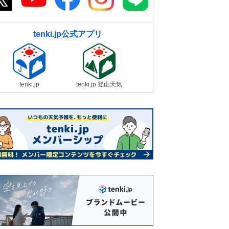
tenki.jp公式アプリ
tenki.jp
tenki.jp 登山天気