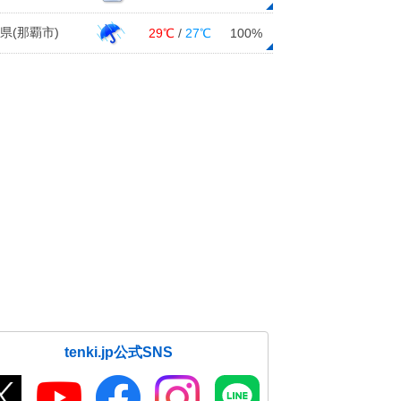
県(那覇市)
29℃
/
27℃
100%
tenki.jp公式SNS