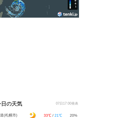
今日の天気
07日17:00発表
道(札幌市)
33℃
/
21℃
20%