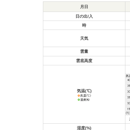
月日
日の出/入
時
天気
雲量
雲底高度
気温(℃)
湿度(%)