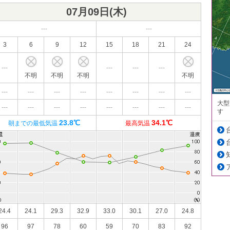
07月09日(
木
)
---
---
3
6
9
12
15
18
21
24
---
---
---
---
不明
不明
不明
不明
---
---
---
---
---
---
---
---
大型
---
---
---
---
---
---
---
---
す
23.8℃
34.1℃
朝までの最低気温
最高気温
24.4
24.1
29.3
32.9
33.0
30.1
27.0
24.8
96
97
78
60
59
70
83
92