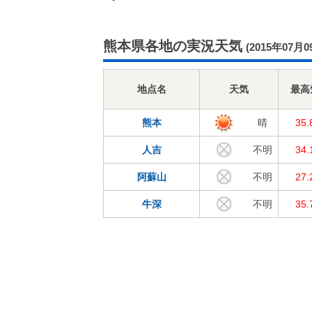
熊本県各地の実況天気
(2015年07月0
地点名
天気
最高
熊本
晴
35
人吉
不明
34
阿蘇山
不明
27
牛深
不明
35