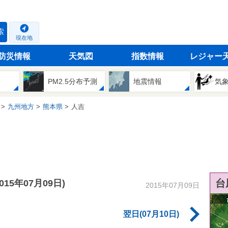
索
現在地
防災情報
天気図
指数情報
レジャー
PM2.5分布予測
地震情報
気
九州地方
熊本県
人吉
台
2015年07月09日)
2015年07月09日
翌日(07月10日)