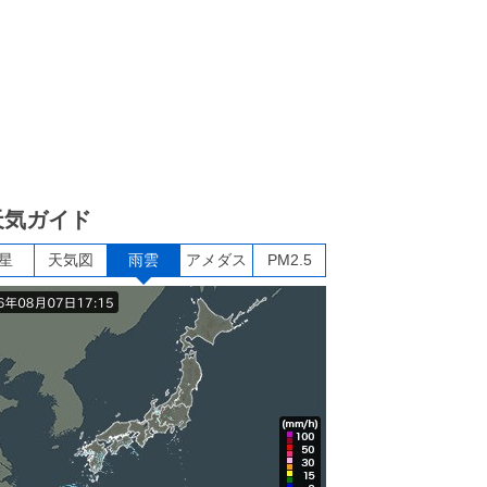
天気ガイド
星
天気図
雨雲
アメダス
PM2.5