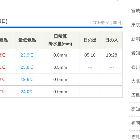
宮城
9日)
(2015年07月09日)
東京
日積算
新潟
気温
最低気温
日の出
日の入
降水量(mm)
愛知
.8℃
23.9℃
0.0
mm
05:16
19:28
石川
.1℃
23.8℃
3.5
mm
---
---
.2℃
19.6℃
0.0
mm
---
---
大阪
.7℃
24.0℃
0.0
mm
---
---
広島
高知
福岡
鹿児