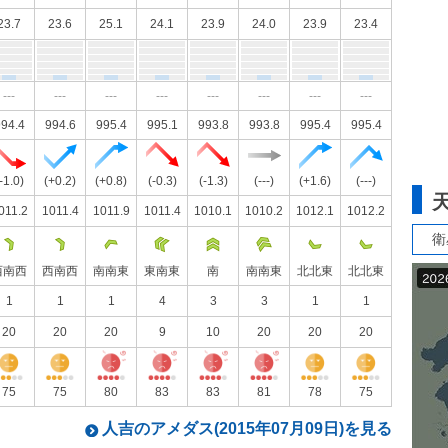
23.7
23.6
25.1
24.1
23.9
24.0
23.9
23.4
---
---
---
---
---
---
---
---
94.4
994.6
995.4
995.1
993.8
993.8
995.4
995.4
-1.0)
(+0.2)
(+0.8)
(-0.3)
(-1.3)
(---)
(+1.6)
(---)
011.2
1011.4
1011.9
1011.4
1010.1
1010.2
1012.1
1012.2
衛
西南西
西南西
南南東
東南東
南
南南東
北北東
北北東
1
1
1
4
3
3
1
1
20
20
20
9
10
20
20
20
75
75
80
83
83
81
78
75
人吉のアメダス(2015年07月09日)を見る