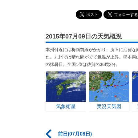
2015年07月09日の天気概況
本州付近には梅雨前線がかかり、所々に活発な雨
た。九州では晴れ間がでて気温が上昇。熊本県
の猛暑日。全国1位は佐賀の36度2分。
気象衛星
実況天気図
前日(07月08日)