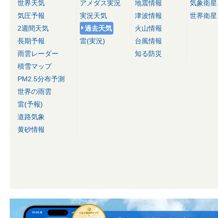
世界天気
アメダス実況
地震情報
気象衛星
気圧予報
実況天気
津波情報
世界衛星
2週間天気
過去天気
火山情報
長期予報
雷(実況)
台風情報
雨雲レーダー
知る防災
積雪マップ
PM2.5分布予測
世界の雨雲
雷(予報)
道路気象
黄砂情報