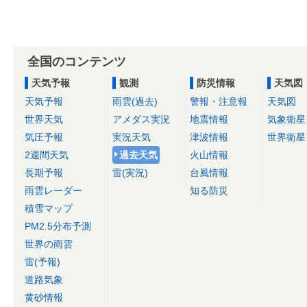
全国のコンテンツ
天気予報
観測
防災情報
天気図
天気予報
雨雲(過去)
警報・注意報
天気図
世界天気
アメダス実況
地震情報
気象衛星
気圧予報
実況天気
津波情報
世界衛星
2週間天気
過去天気
火山情報
長期予報
雷(実況)
台風情報
雨雲レーダー
知る防災
積雪マップ
PM2.5分布予測
世界の雨雲
雷(予報)
道路気象
黄砂情報