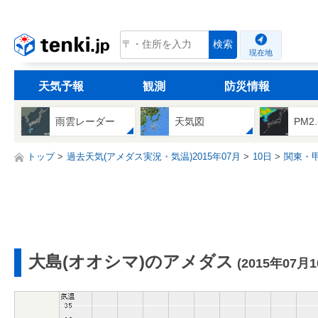
tenki.jp
検索
現在地
天気予報
観測
防災情報
雨雲レーダー
天気図
PM2
トップ
過去天気(アメダス実況・気温)2015年07月
10日
関東・
大島(オオシマ)のアメダス
(2015年07月1