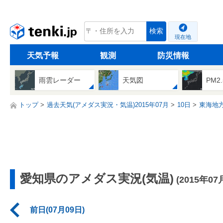
tenki.jp
検索
現在地
天気予報
観測
防災情報
雨雲レーダー
天気図
PM2
トップ
過去天気(アメダス実況・気温)2015年07月
10日
東海地
愛知県のアメダス実況(気温)
(2015年07
前日(07月09日)