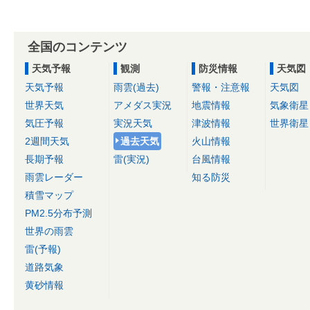
全国のコンテンツ
天気予報
観測
防災情報
天気図
天気予報
雨雲(過去)
警報・注意報
天気図
世界天気
アメダス実況
地震情報
気象衛星
気圧予報
実況天気
津波情報
世界衛星
2週間天気
過去天気
火山情報
長期予報
雷(実況)
台風情報
雨雲レーダー
知る防災
積雪マップ
PM2.5分布予測
世界の雨雲
雷(予報)
道路気象
黄砂情報