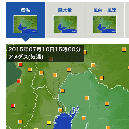
気温
降水量
風向・風速