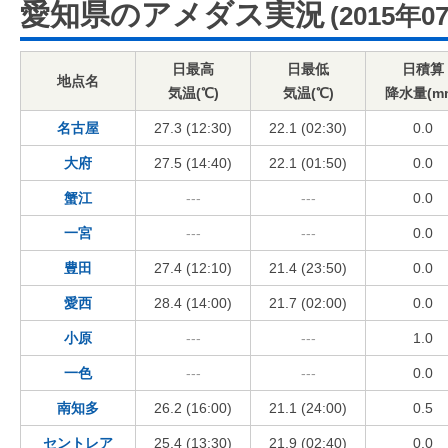
愛知県のアメダス実況
(2015年0
日最高
日最低
日積算
地点名
気温(℃)
気温(℃)
降水量(m
名古屋
27.3 (12:30)
22.1 (02:30)
0.0
大府
27.5 (14:40)
22.1 (01:50)
0.0
蟹江
---
---
0.0
一宮
---
---
0.0
豊田
27.4 (12:10)
21.4 (23:50)
0.0
愛西
28.4 (14:00)
21.7 (02:00)
0.0
小原
---
---
1.0
一色
---
---
0.0
南知多
26.2 (16:00)
21.1 (24:00)
0.5
セントレア
25.4 (13:30)
21.9 (02:40)
0.0