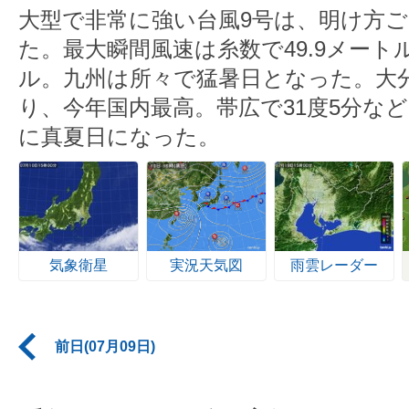
大型で非常に強い台風9号は、明け方
た。最大瞬間風速は糸数で49.9メートル
ル。九州は所々で猛暑日となった。大分
り、今年国内最高。帯広で31度5分など
に真夏日になった。
気象衛星
実況天気図
雨雲レーダー
前日(07月09日)