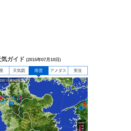
天気ガイド
(2015年07月10日)
星
天気図
雨雲
アメダス
実況