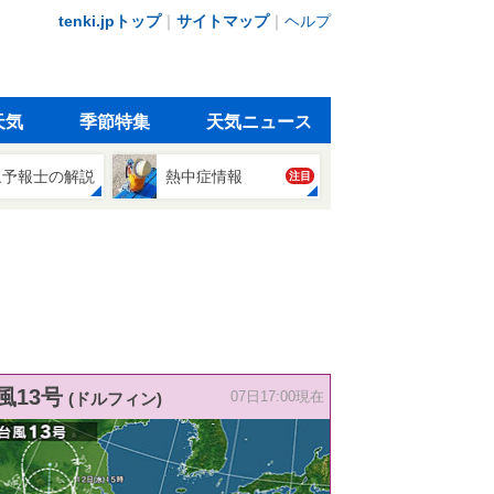
tenki.jpトップ
｜
サイトマップ
｜
ヘルプ
天気
季節特集
天気ニュース
象予報士の解説
熱中症情報
注目
風13号
(ドルフィン)
07日17:00現在