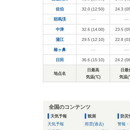
佐伯
32.0 (12:50)
24.3 (0
耶馬渓
---
---
中津
32.6 (14:00)
23.5 (0
蒲江
29.5 (12:10)
22.8 (0
椿ヶ鼻
---
---
日田
36.6 (15:10)
24.2 (0
日最高
日最
地点名
気温(℃)
気温(
全国のコンテンツ
天気予報
観測
防災
天気予報
雨雲(過去)
警報・