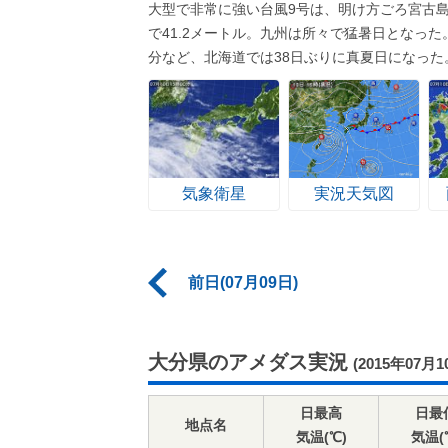
大型で非常に強い台風9号は、明け方ごろ宮古島
で41.2メートル。九州は所々で猛暑日となった
分など、北海道では38日ぶりに真夏日になった
気象衛星
実況天気図
前日(07月09日)
大分県のアメダス実況
(2015年07月1
日最高
日最
地点名
気温(℃)
気温(