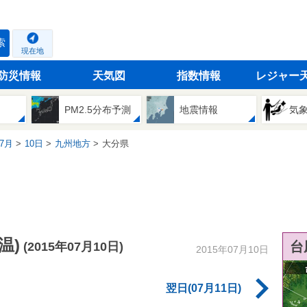
索
現在地
防災情報
天気図
指数情報
レジャー
PM2.5分布予測
地震情報
気
7月
10日
九州地方
大分県
温)
台
(2015年07月10日)
2015年07月10日
翌日(07月11日)