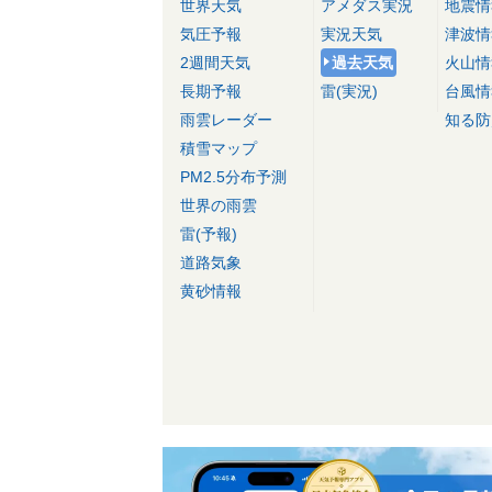
世界天気
アメダス実況
地震情
気圧予報
実況天気
津波情
2週間天気
過去天気
火山情
長期予報
雷(実況)
台風情
雨雲レーダー
知る防
積雪マップ
PM2.5分布予測
世界の雨雲
雷(予報)
道路気象
黄砂情報