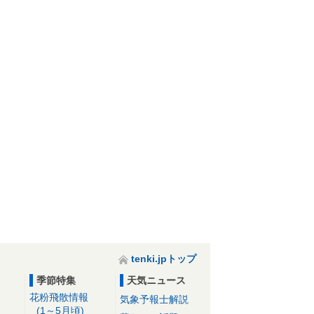
tenki.jpトップ
季節特集
天気ニュース
花粉飛散情報
気象予報士解説
(1～5月頃)