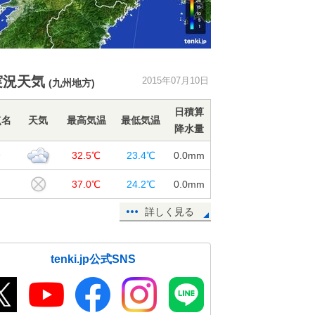
実況天気
2015年07月10日
(九州地方)
日積算
点名
天気
最高気温
最低気温
降水量
分
32.5℃
23.4℃
0.0
mm
田
37.0℃
24.2℃
0.0
mm
詳しく見る
tenki.jp公式SNS