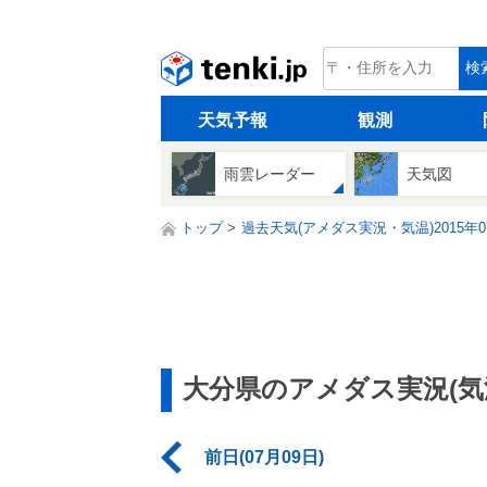
tenki.jp
検
天気予報
観測
雨雲レーダー
天気図
トップ
過去天気(アメダス実況・気温)2015年0
大分県のアメダス実況(気
前日(07月09日)