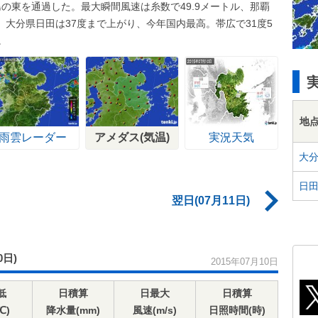
の東を通過した。最大瞬間風速は糸数で49.9メートル、那覇
。大分県日田は37度まで上がり、今年国内最高。帯広で31度5
。
地
雨雲レーダー
アメダス(気温)
実況天気
大
日
翌日(07月11日)
0日)
2015年07月10日
低
日積算
日最大
日積算
℃)
降水量(mm)
風速(m/s)
日照時間(時)