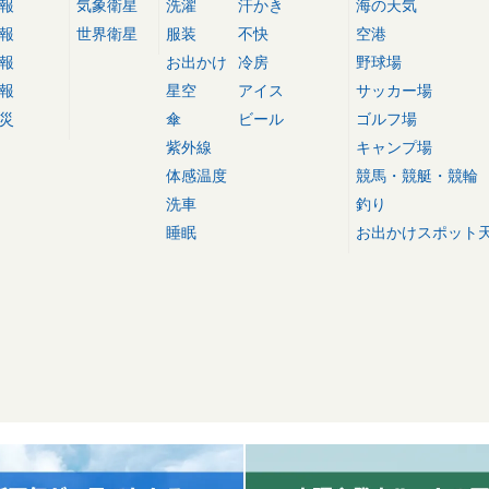
報
気象衛星
洗濯
汗かき
海の天気
報
世界衛星
服装
不快
空港
報
お出かけ
冷房
野球場
報
星空
アイス
サッカー場
災
傘
ビール
ゴルフ場
紫外線
キャンプ場
体感温度
競馬・競艇・競輪
洗車
釣り
睡眠
お出かけスポット