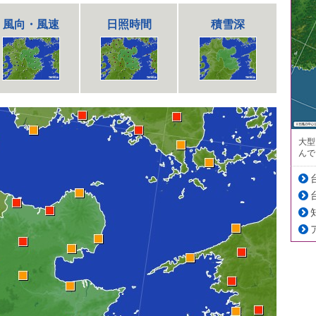
風向・風速
日照時間
積雪深
大型
んで