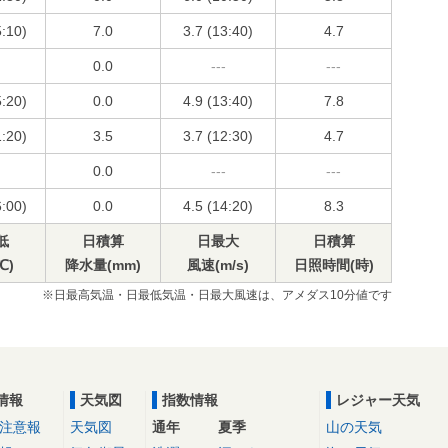
5:10)
7.0
3.7 (13:40)
4.7
0.0
---
---
5:20)
0.0
4.9 (13:40)
7.8
1:20)
3.5
3.7 (12:30)
4.7
0.0
---
---
6:00)
0.0
4.5 (14:20)
8.3
低
日積算
日最大
日積算
℃)
降水量(mm)
風速(m/s)
日照時間(時)
※日最高気温・日最低気温・日最大風速は、アメダス10分値です
情報
天気図
指数情報
レジャー天気
注意報
天気図
通年
夏季
山の天気