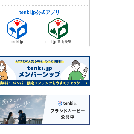
tenki.jp公式アプリ
tenki.jp
tenki.jp 登山天気