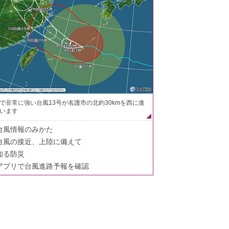
で非常に強い台風13号が名護市の北約30kmを西に進
います
台風情報のみかた
台風の接近、上陸に備えて
知る防災
アプリで台風進路予報を確認