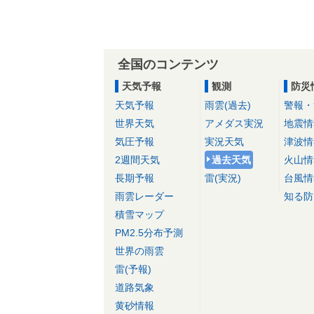
全国のコンテンツ
天気予報
観測
防災
天気予報
雨雲(過去)
警報・
世界天気
アメダス実況
地震情
気圧予報
実況天気
津波情
2週間天気
過去天気
火山情
長期予報
雷(実況)
台風情
雨雲レーダー
知る防
積雪マップ
PM2.5分布予測
世界の雨雲
雷(予報)
道路気象
黄砂情報