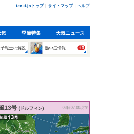
tenki.jpトップ
｜
サイトマップ
｜
ヘルプ
天気
季節特集
天気ニュース
象予報士の解説
熱中症情報
注目
風13号
(ドルフィン)
08日07:00現在