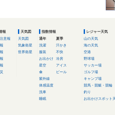
情報
天気図
指数情報
レジャー天気
注意報
天気図
通年
夏季
山の天気
報
気象衛星
洗濯
汗かき
海の天気
報
世界衛星
服装
不快
空港
報
お出かけ
冷房
野球場
報
星空
アイス
サッカー場
災
傘
ビール
ゴルフ場
紫外線
キャンプ場
体感温度
競馬・競艇・競輪
洗車
釣り
睡眠
お出かけスポット