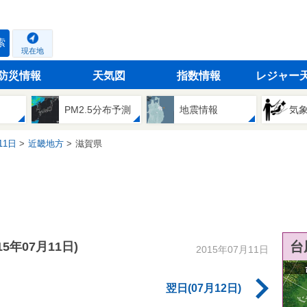
索
現在地
防災情報
天気図
指数情報
レジャー
PM2.5分布予測
地震情報
気
11日
近畿地方
滋賀県
台
015年07月11日)
2015年07月11日
翌日(07月12日)