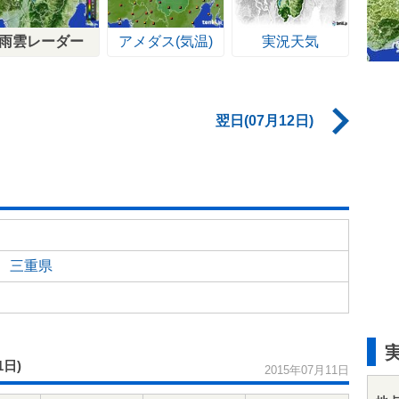
雨雲レーダー
アメダス(気温)
実況天気
翌日(07月12日)
三重県
1日)
2015年07月11日