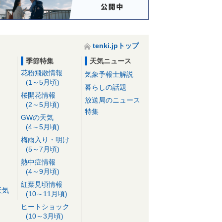
tenki.jpトップ
季節特集
天気ニュース
花粉飛散情報
気象予報士解説
(1～5月頃)
暮らしの話題
桜開花情報
放送局のニュース
(2～5月頃)
特集
GWの天気
(4～5月頃)
梅雨入り・明け
(5～7月頃)
熱中症情報
(4～9月頃)
紅葉見頃情報
天気
(10～11月頃)
ヒートショック
(10～3月頃)