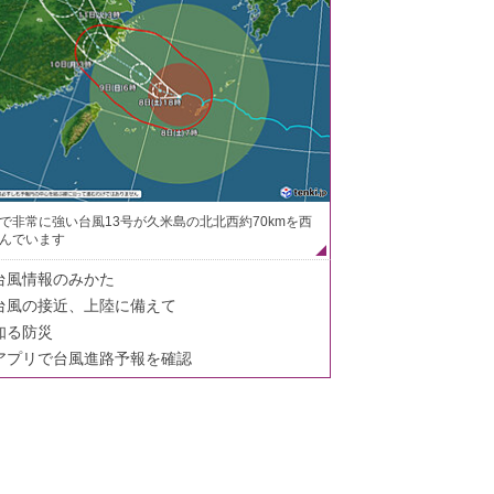
で非常に強い台風13号が久米島の北北西約70kmを西
んでいます
台風情報のみかた
台風の接近、上陸に備えて
知る防災
アプリで台風進路予報を確認