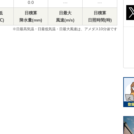
0.0
---
---
低
日積算
日最大
日積算
℃)
降水量(mm)
風速(m/s)
日照時間(時)
※日最高気温・日最低気温・日最大風速は、アメダス10分値です