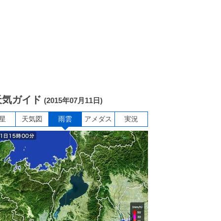
天気ガイド
(2015年07月11日)
星
天気図
雨雲
アメダス
実況