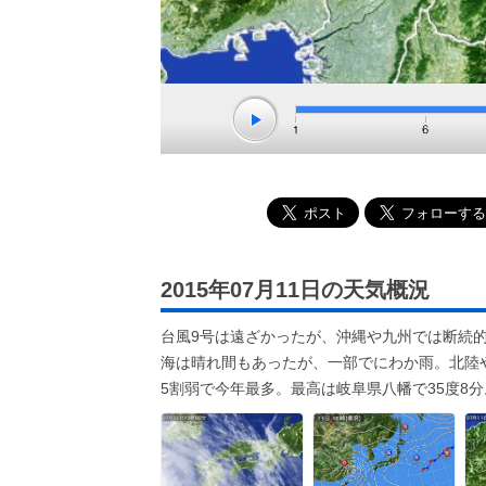
2015年07月11日の天気概況
台風9号は遠ざかったが、沖縄や九州では断続
海は晴れ間もあったが、一部でにわか雨。北陸
5割弱で今年最多。最高は岐阜県八幡で35度8分