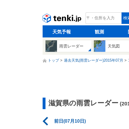
tenki.jp
検
天気予報
観測
雨雲レーダー
天気図
トップ
過去天気(雨雲レーダー)2015年07月
滋賀県の雨雲レーダー
(2
前日(07月10日)