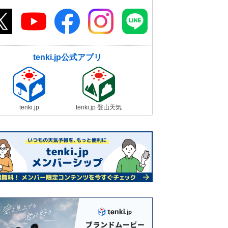
tenki.jp公式アプリ
tenki.jp
tenki.jp 登山天気