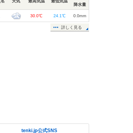
点名
天気
最高気温
最低気温
降水量
根
30.0℃
24.1℃
0.0
mm
詳しく見る
tenki.jp公式SNS