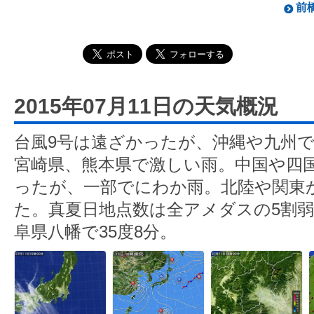
前橋
2015年07月11日の天気概況
台風9号は遠ざかったが、沖縄や九州
宮崎県、熊本県で激しい雨。中国や四
ったが、一部でにわか雨。北陸や関東
た。真夏日地点数は全アメダスの5割
阜県八幡で35度8分。