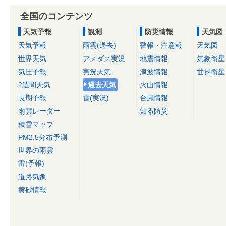
全国のコンテンツ
天気予報
観測
防災情報
天気図
天気予報
雨雲(過去)
警報・注意報
天気図
世界天気
アメダス実況
地震情報
気象衛星
気圧予報
実況天気
津波情報
世界衛星
2週間天気
過去天気
火山情報
長期予報
雷(実況)
台風情報
雨雲レーダー
知る防災
積雪マップ
PM2.5分布予測
世界の雨雲
雷(予報)
道路気象
黄砂情報