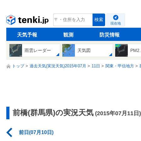
tenki.jp
検索
現在地
天気予報
観測
防災情報
雨雲レーダー
天気図
PM2
トップ
過去天気(実況天気)2015年07月
11日
関東・甲信地方
前橋(群馬県)の実況天気
(2015年07月11日)
前日(07月10日)