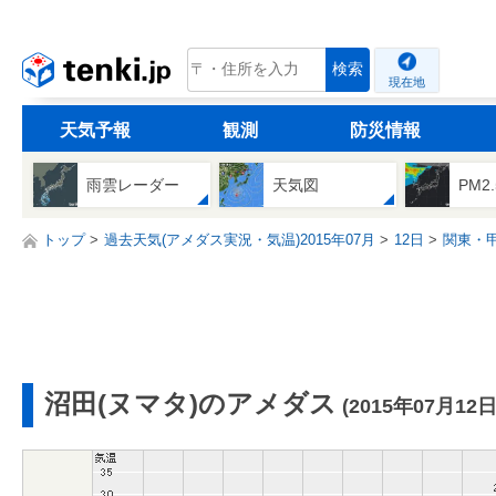
tenki.jp
検索
現在地
天気予報
観測
防災情報
雨雲レーダー
天気図
PM2
トップ
過去天気(アメダス実況・気温)2015年07月
12日
関東・
沼田(ヌマタ)のアメダス
(2015年07月12日