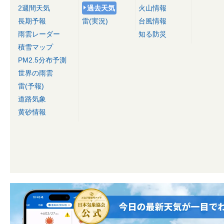
2週間天気
過去天気
火山情報
長期予報
雷(実況)
台風情報
雨雲レーダー
知る防災
積雪マップ
PM2.5分布予測
世界の雨雲
雷(予報)
道路気象
黄砂情報