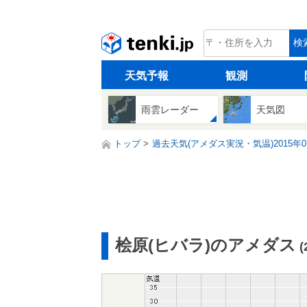
tenki.jp
検
天気予報
観測
雨雲レーダー
天気図
トップ
過去天気(アメダス実況・気温)2015年0
桧原(ヒバラ)のアメダス