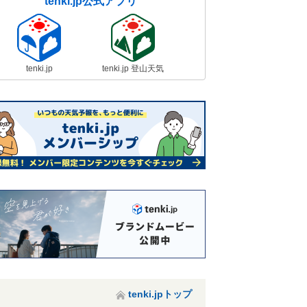
tenki.jp公式アプリ
tenki.jp
tenki.jp 登山天気
tenki.jpトップ