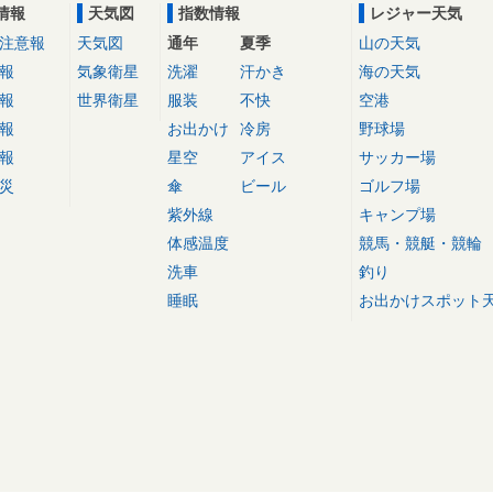
情報
天気図
指数情報
レジャー天気
注意報
天気図
通年
夏季
山の天気
報
気象衛星
洗濯
汗かき
海の天気
報
世界衛星
服装
不快
空港
報
お出かけ
冷房
野球場
報
星空
アイス
サッカー場
災
傘
ビール
ゴルフ場
紫外線
キャンプ場
体感温度
競馬・競艇・競輪
洗車
釣り
睡眠
お出かけスポット