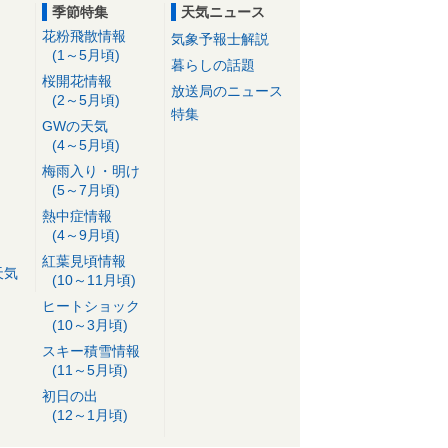
季節特集
天気ニュース
花粉飛散情報
気象予報士解説
(1～5月頃)
暮らしの話題
桜開花情報
放送局のニュース
(2～5月頃)
特集
GWの天気
(4～5月頃)
梅雨入り・明け
(5～7月頃)
熱中症情報
(4～9月頃)
紅葉見頃情報
天気
(10～11月頃)
ヒートショック
(10～3月頃)
スキー積雪情報
(11～5月頃)
初日の出
(12～1月頃)