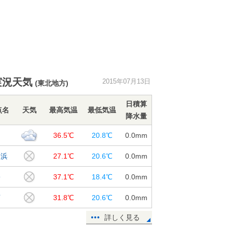
実況天気
2015年07月13日
(東北地方)
日積算
点名
天気
最高気温
最低気温
降水量
島
36.5℃
20.8℃
0.0
mm
名浜
27.1℃
20.6℃
0.0
mm
松
37.1℃
18.4℃
0.0
mm
河
31.8℃
20.6℃
0.0
mm
詳しく見る