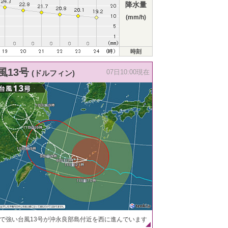
降水量
(mm/h)
時刻
風13号
(ドルフィン)
07日10:00現在
で強い台風13号が沖永良部島付近を西に進んでいます