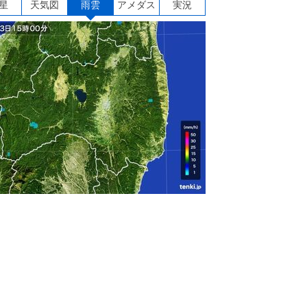
星
天気図
雨雲
アメダス
実況