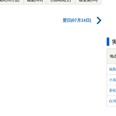
風向(16方位)
風速(m/s)
日照時間(分)
積雪深(cm)
翌日(07月14日)
地
福
小
若
白