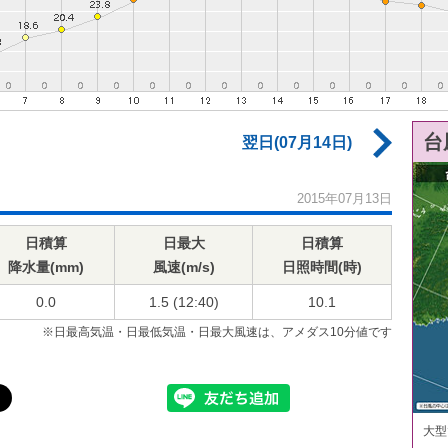
台
翌日(07月14日)
2015年07月13日
日積算
日最大
日積算
降水量(mm)
風速(m/s)
日照時間(時)
0.0
1.5 (12:40)
10.1
※日最高気温・日最低気温・日最大風速は、アメダス10分値です
大型