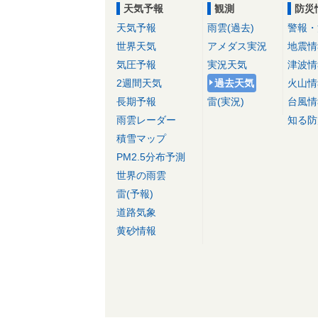
天気予報
観測
防災
天気予報
雨雲(過去)
警報・
世界天気
アメダス実況
地震情
気圧予報
実況天気
津波情
2週間天気
過去天気
火山情
長期予報
雷(実況)
台風情
雨雲レーダー
知る防
積雪マップ
PM2.5分布予測
世界の雨雲
雷(予報)
道路気象
黄砂情報