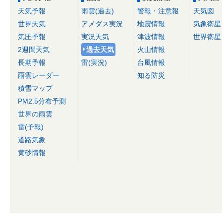
天気予報
雨雲(過去)
警報・注意報
天気図
世界天気
アメダス実況
地震情報
気象衛星
気圧予報
実況天気
津波情報
世界衛星
2週間天気
過去天気
火山情報
長期予報
雷(実況)
台風情報
雨雲レーダー
知る防災
積雪マップ
PM2.5分布予測
世界の雨雲
雷(予報)
道路気象
黄砂情報