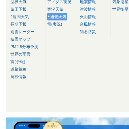
世界天気
アメダス実況
地震情報
気象衛星
気圧予報
実況天気
津波情報
世界衛星
2週間天気
過去天気
火山情報
長期予報
雷(実況)
台風情報
雨雲レーダー
知る防災
積雪マップ
PM2.5分布予測
世界の雨雲
雷(予報)
道路気象
黄砂情報