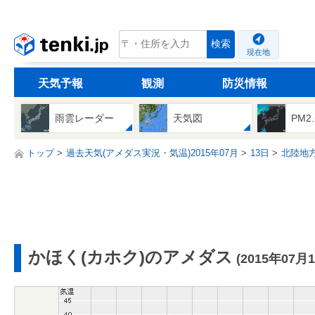
tenki.jp
検索
現在地
天気予報
観測
防災情報
雨雲レーダー
天気図
PM2
トップ
過去天気(アメダス実況・気温)2015年07月
13日
北陸地
かほく(カホク)のアメダス
(2015年07月