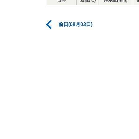
日時
気温(℃)
降水量(mm)
前日(08月03日)