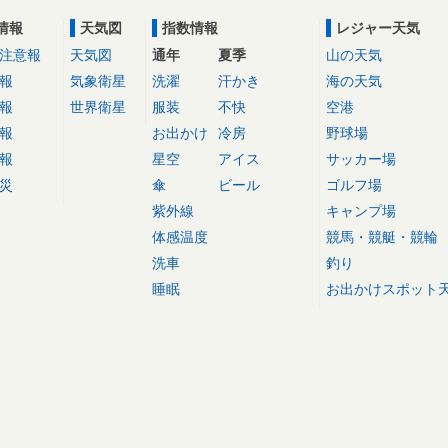
情報
天気図
指数情報
レジャー天気
注意報
天気図
通年
夏季
山の天気
報
気象衛星
洗濯
汗かき
海の天気
報
世界衛星
服装
不快
空港
報
お出かけ
冷房
野球場
報
星空
アイス
サッカー場
災
傘
ビール
ゴルフ場
紫外線
キャンプ場
体感温度
競馬・競艇・競輪
洗車
釣り
睡眠
お出かけスポット