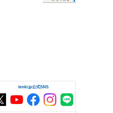
tenki.jp公式SNS