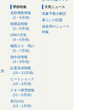
季節特集
天気ニュース
花粉飛散情報
気象予報士解説
(1～5月頃)
暮らしの話題
桜開花情報
放送局のニュース
(2～5月頃)
特集
GWの天気
(4～5月頃)
梅雨入り・明け
(5～7月頃)
熱中症情報
(4～9月頃)
紅葉見頃情報
天気
(10～11月頃)
ヒートショック
(10～3月頃)
スキー積雪情報
(11～5月頃)
初日の出
(12～1月頃)