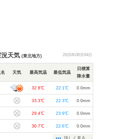
実況天気
2015年08月04日
(東北地方)
日積算
点名
天気
最高気温
最低気温
降水量
森
32.8℃
22.1℃
0.0
mm
戸
33.3℃
22.3℃
0.0
mm
浦
29.4℃
23.9℃
0.0
mm
つ
30.7℃
22.6℃
0.0
mm
詳しく見る