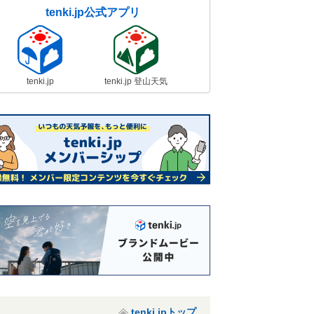
tenki.jp公式アプリ
tenki.jp
tenki.jp 登山天気
tenki.jpトップ