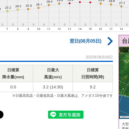
台
翌日(08月05日)
2015年08月04日
日積算
日最大
日積算
降水量(mm)
風速(m/s)
日照時間(時)
0.0
3.2 (14:30)
9.2
※日最高気温・日最低気温・日最大風速は、アメダス10分値です
大型
西南