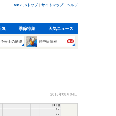
tenki.jpトップ
｜
サイトマップ
｜
ヘルプ
天気
季節特集
天気ニュース
象予報士の解説
熱中症情報
注目
2015年08月04日