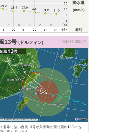
降水量
(mm/h)
時刻
風13号
(ドルフィン)
08日16:00現在
で非常に強い台風13号が久米島の西北西約180kmを
西に進んでいます