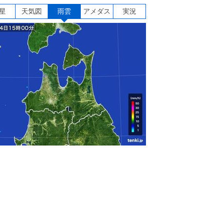
星
天気図
雨雲
アメダス
実況