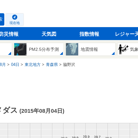
索
現在地
防災情報
天気図
指数情報
レジャー
PM2.5分布予測
地震情報
気
8月
04日
東北地方
青森県
脇野沢
メダス
(2015年08月04日)