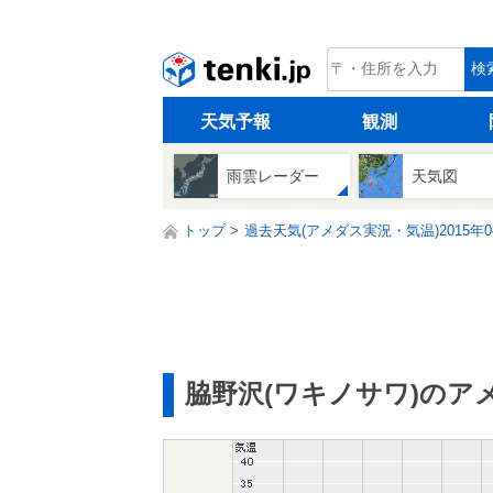
tenki.jp
検
天気予報
観測
雨雲レーダー
天気図
トップ
過去天気(アメダス実況・気温)2015年0
脇野沢(ワキノサワ)のア