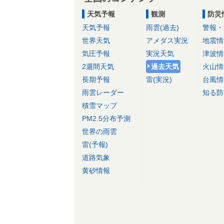
天気予報
観測
防災
天気予報
雨雲(過去)
警報・
世界天気
アメダス実況
地震情
気圧予報
実況天気
津波情
2週間天気
過去天気
火山情
長期予報
雷(実況)
台風情
雨雲レーダー
知る防
積雪マップ
PM2.5分布予測
世界の雨雲
雷(予報)
道路気象
黄砂情報