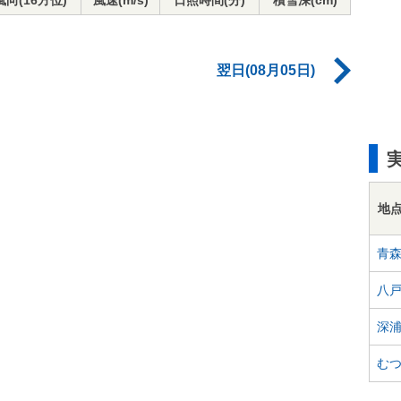
風向(16方位)
風速(m/s)
日照時間(分)
積雪深(cm)
翌日(08月05日)
地
青
八
深
む