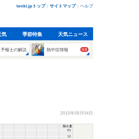
tenki.jpトップ
｜
サイトマップ
｜
ヘルプ
天気
季節特集
天気ニュース
象予報士の解説
熱中症情報
注目
2015年08月04日