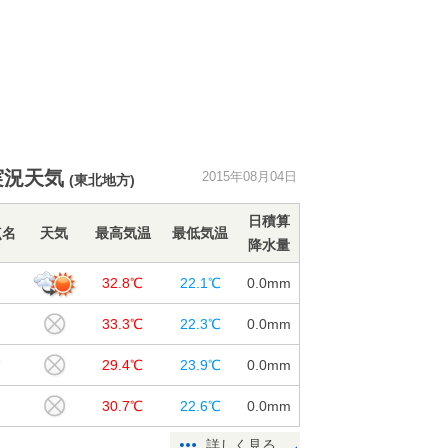
実況天気
2015年08月04日
(東北地方)
日積算
点名
天気
最高気温
最低気温
降水量
森
32.8℃
22.1℃
0.0
mm
戸
33.3℃
22.3℃
0.0
mm
浦
29.4℃
23.9℃
0.0
mm
つ
30.7℃
22.6℃
0.0
mm
詳しく見る