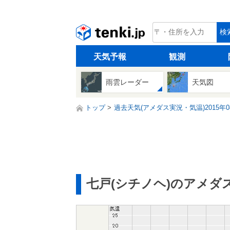
tenki.jp
検
天気予報
観測
雨雲レーダー
天気図
トップ
過去天気(アメダス実況・気温)2015年0
七戸(シチノヘ)のアメダ