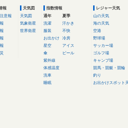
情報
天気図
指数情報
レジャー天気
注意報
天気図
通年
夏季
山の天気
報
気象衛星
洗濯
汗かき
海の天気
報
世界衛星
服装
不快
空港
報
お出かけ
冷房
野球場
報
星空
アイス
サッカー場
災
傘
ビール
ゴルフ場
紫外線
キャンプ場
体感温度
競馬・競艇・競輪
洗車
釣り
睡眠
お出かけスポット