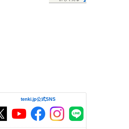
tenki.jp公式SNS