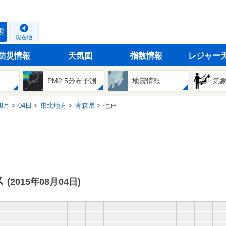
索
現在地
防災情報
天気図
指数情報
レジャー
PM2.5分布予測
地震情報
気
8月
04日
東北地方
青森県
七戸
ス
(2015年08月04日)