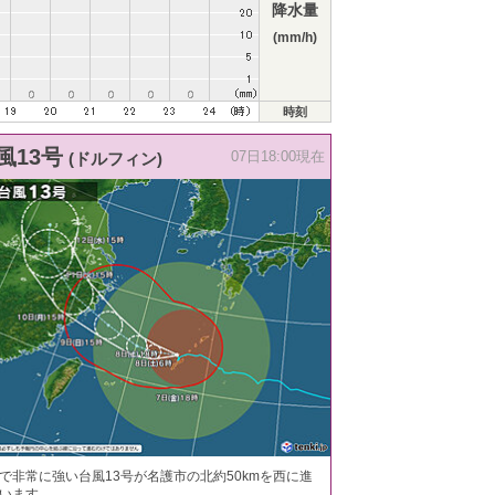
降水量
(mm/h)
時刻
風13号
(ドルフィン)
07日18:00現在
で非常に強い台風13号が名護市の北約50kmを西に進
います