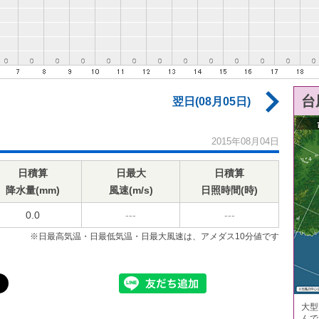
台
翌日(08月05日)
2015年08月04日
日積算
日最大
日積算
降水量(mm)
風速(m/s)
日照時間(時)
0.0
---
---
※日最高気温・日最低気温・日最大風速は、アメダス10分値です
大型
んで