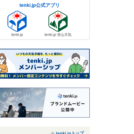
tenki.jp公式アプリ
tenki.jp
tenki.jp 登山天気
tenki.jpトップ