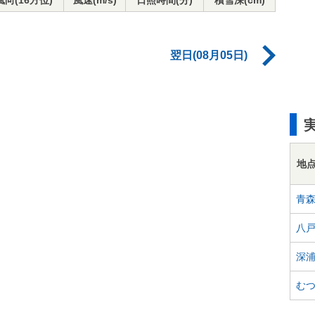
風向(16方位)
風速(m/s)
日照時間(分)
積雪深(cm)
翌日(08月05日)
地
青
八
深
む