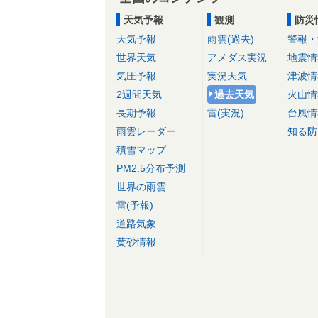
天気予報
観測
防災
天気予報
雨雲(過去)
警報・
世界天気
アメダス実況
地震情
気圧予報
実況天気
津波情
2週間天気
過去天気
火山情
長期予報
雷(実況)
台風情
雨雲レーダー
知る防
積雪マップ
PM2.5分布予測
世界の雨雲
雷(予報)
道路気象
黄砂情報