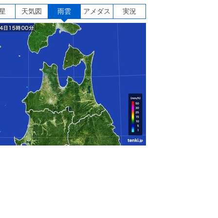
星
天気図
雨雲
アメダス
実況