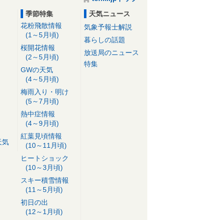
季節特集
天気ニュース
花粉飛散情報
気象予報士解説
(1～5月頃)
暮らしの話題
桜開花情報
放送局のニュース
(2～5月頃)
特集
GWの天気
(4～5月頃)
梅雨入り・明け
(5～7月頃)
熱中症情報
(4～9月頃)
紅葉見頃情報
天気
(10～11月頃)
ヒートショック
(10～3月頃)
スキー積雪情報
(11～5月頃)
初日の出
(12～1月頃)