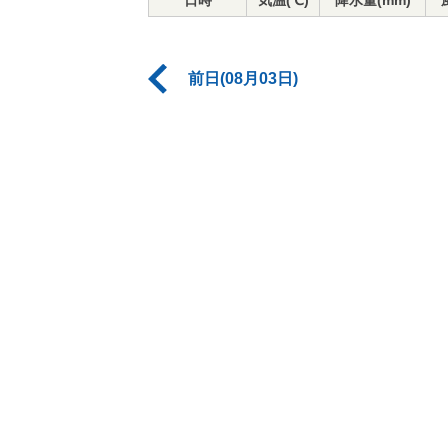
日時
気温(℃)
降水量(mm)
前日(08月03日)