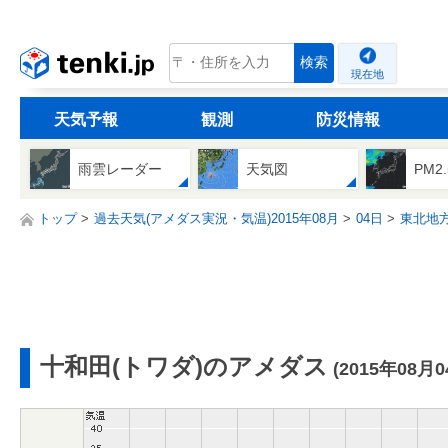
tenki.jp
検索
現在地
天気予報
観測
防災情報
雨雲レーダー
天気図
PM2
トップ
過去天気(アメダス実況・気温)2015年08月
04日
東北地
十和田(トワダ)のアメダス
(2015年08月0