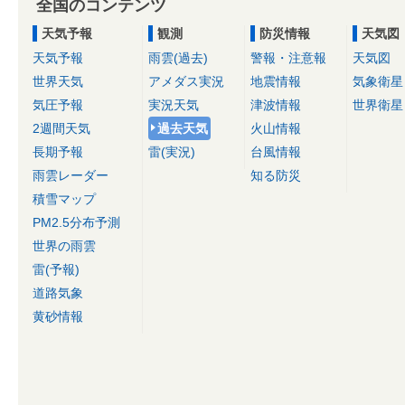
全国のコンテンツ
天気予報
観測
防災情報
天気図
天気予報
雨雲(過去)
警報・注意報
天気図
世界天気
アメダス実況
地震情報
気象衛星
気圧予報
実況天気
津波情報
世界衛星
2週間天気
過去天気
火山情報
長期予報
雷(実況)
台風情報
雨雲レーダー
知る防災
積雪マップ
PM2.5分布予測
世界の雨雲
雷(予報)
道路気象
黄砂情報