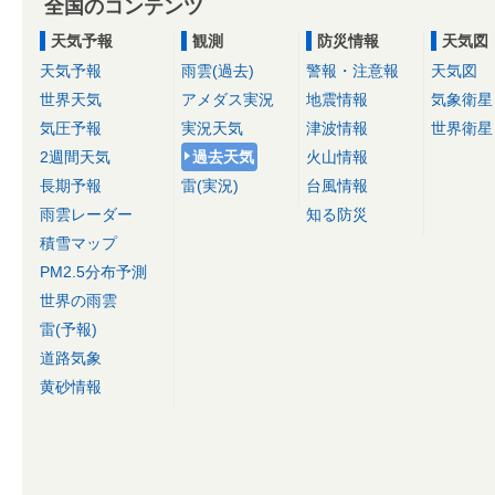
全国のコンテンツ
天気予報
観測
防災情報
天気図
天気予報
雨雲(過去)
警報・注意報
天気図
世界天気
アメダス実況
地震情報
気象衛星
気圧予報
実況天気
津波情報
世界衛星
2週間天気
過去天気
火山情報
長期予報
雷(実況)
台風情報
雨雲レーダー
知る防災
積雪マップ
PM2.5分布予測
世界の雨雲
雷(予報)
道路気象
黄砂情報