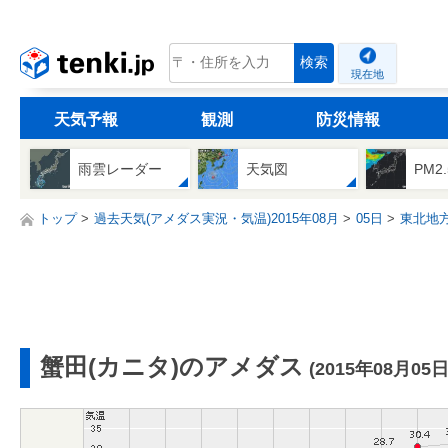
tenki.jp
検索
現在地
天気予報
観測
防災情報
雨雲レーダー
天気図
PM2
トップ
過去天気(アメダス実況・気温)2015年08月
05日
東北地
蟹田(カニタ)のアメダス
(2015年08月05日