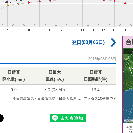
台
翌日(08月06日)
2015年08月05日
日積算
日最大
日積算
降水量(mm)
風速(m/s)
日照時間(時)
0.0
7.0 (08:50)
13.4
※日最高気温・日最低気温・日最大風速は、アメダス10分値です
大型
に進