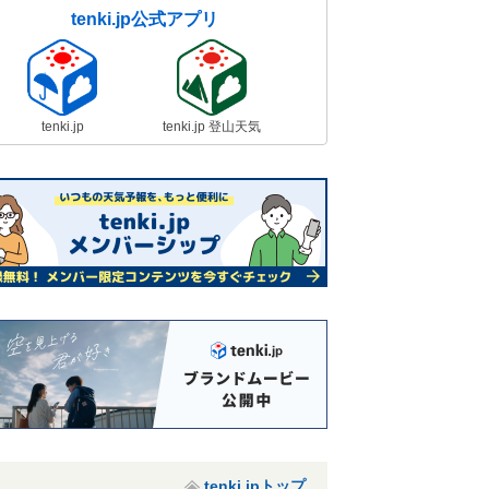
tenki.jp公式アプリ
tenki.jp
tenki.jp 登山天気
tenki.jpトップ