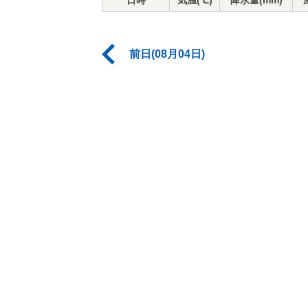
日時
気温(℃)
降水量(mm)
前日(08月04日)