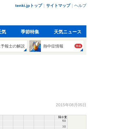
tenki.jpトップ
｜
サイトマップ
｜
ヘルプ
天気
季節特集
天気ニュース
象予報士の解説
熱中症情報
注目
2015年08月05日