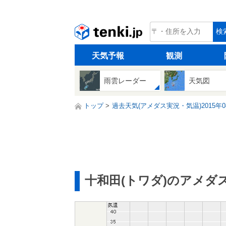
tenki.jp
検
天気予報
観測
雨雲レーダー
天気図
トップ
過去天気(アメダス実況・気温)2015年0
十和田(トワダ)のアメダ