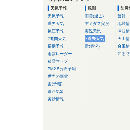
天気予報
観測
防災
天気予報
雨雲(過去)
警報・
世界天気
アメダス実況
地震情
気圧予報
実況天気
津波情
2週間天気
過去天気
火山情
長期予報
雷(実況)
台風情
雨雲レーダー
知る防
積雪マップ
PM2.5分布予測
世界の雨雲
雷(予報)
道路気象
黄砂情報