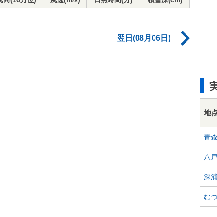
風向(16方位)
風速(m/s)
日照時間(分)
積雪深(cm)
翌日(08月06日)
地
青
八
深
む