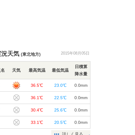
実況天気
2015年08月05日
(東北地方)
日積算
点名
天気
最高気温
最低気温
降水量
森
36.5℃
23.0℃
0.0
mm
戸
36.1℃
22.5℃
0.0
mm
浦
30.4℃
25.6℃
0.0
mm
つ
33.1℃
20.5℃
0.0
mm
詳しく見る