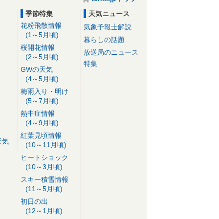
季節特集
天気ニュース
花粉飛散情報
気象予報士解説
(1～5月頃)
暮らしの話題
桜開花情報
放送局のニュース
(2～5月頃)
特集
GWの天気
(4～5月頃)
梅雨入り・明け
(5～7月頃)
熱中症情報
(4～9月頃)
紅葉見頃情報
天気
(10～11月頃)
ヒートショック
(10～3月頃)
スキー積雪情報
(11～5月頃)
初日の出
(12～1月頃)