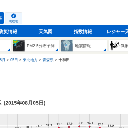
索
現在地
防災情報
天気図
指数情報
レジャー
PM2.5分布予測
地震情報
気
8月
05日
東北地方
青森県
十和田
ス
(2015年08月05日)