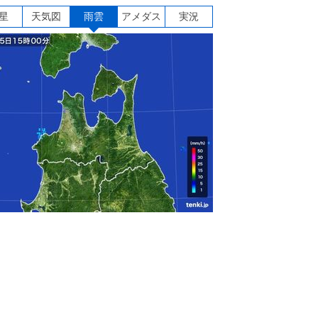
星
天気図
雨雲
アメダス
実況