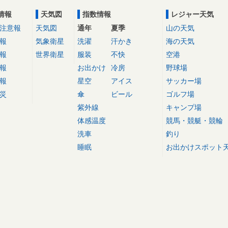
情報
天気図
指数情報
レジャー天気
注意報
天気図
通年
夏季
山の天気
報
気象衛星
洗濯
汗かき
海の天気
報
世界衛星
服装
不快
空港
報
お出かけ
冷房
野球場
報
星空
アイス
サッカー場
災
傘
ビール
ゴルフ場
紫外線
キャンプ場
体感温度
競馬・競艇・競輪
洗車
釣り
睡眠
お出かけスポット