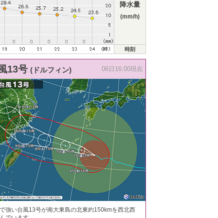
降水量
(mm/h)
時刻
風13号
(ドルフィン)
06日16:00現在
で強い台風13号が南大東島の北東約150kmを西北西
んでいます