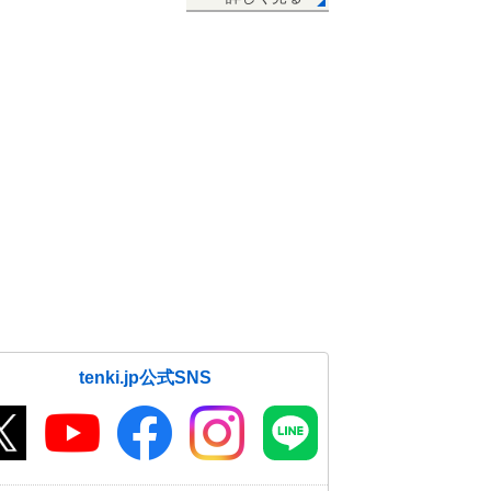
tenki.jp公式SNS