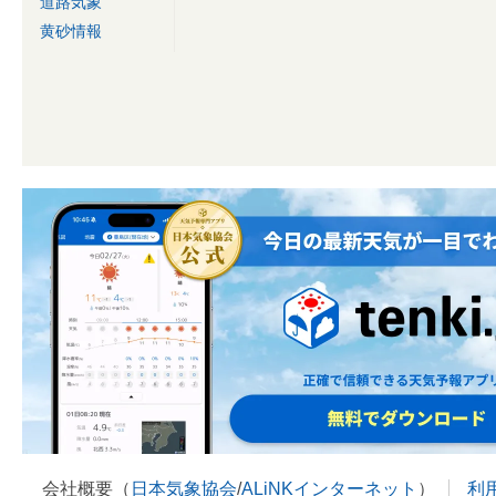
道路気象
黄砂情報
会社概要（
日本気象協会
/
ALiNKインターネット
）
利