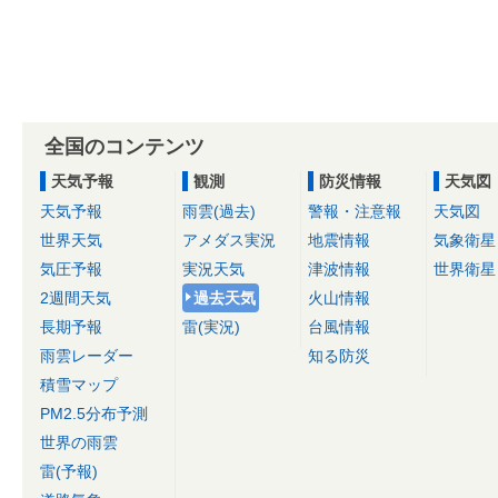
全国のコンテンツ
天気予報
観測
防災情報
天気図
天気予報
雨雲(過去)
警報・注意報
天気図
世界天気
アメダス実況
地震情報
気象衛星
気圧予報
実況天気
津波情報
世界衛星
2週間天気
過去天気
火山情報
長期予報
雷(実況)
台風情報
雨雲レーダー
知る防災
積雪マップ
PM2.5分布予測
世界の雨雲
雷(予報)