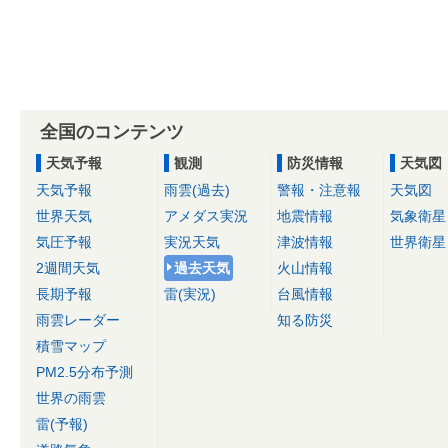
全国のコンテンツ
天気予報
観測
防災情報
天気図
天気予報
雨雲(過去)
警報・注意報
天気図
世界天気
アメダス実況
地震情報
気象衛星
気圧予報
実況天気
津波情報
世界衛星
2週間天気
過去天気
火山情報
長期予報
雷(実況)
台風情報
雨雲レーダー
知る防災
積雪マップ
PM2.5分布予測
世界の雨雲
雷(予報)