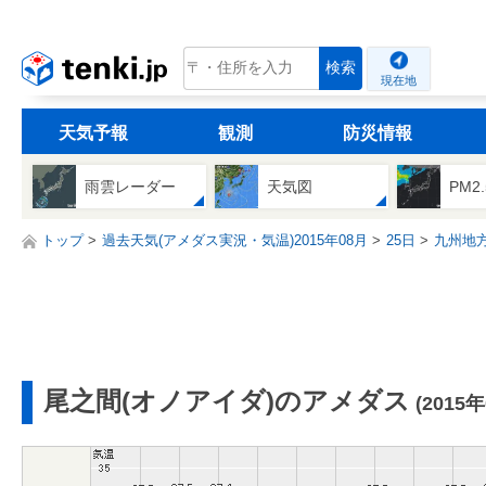
tenki.jp
検索
現在地
天気予報
観測
防災情報
雨雲レーダー
天気図
PM2
トップ
過去天気(アメダス実況・気温)2015年08月
25日
九州地
尾之間(オノアイダ)のアメダス
(2015