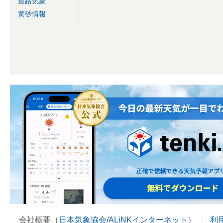
道路気象
黄砂情報
会社概要（
日本気象協会
/
ALiNKインターネット
）
利