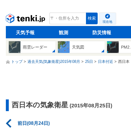
tenki.jp
検索
現在地
天気予報
観測
防災情報
雨雲レーダー
天気図
PM2
トップ
過去天気(気象衛星)2015年08月
25日
日本付近
西日本
西日本の気象衛星
(2015年08月25日)
前日(08月24日)