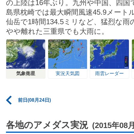
の上陸は16年ぶり。九州や中国、四国
島県枕崎では最大瞬間風速45.9メー
仙岳で1時間134.5ミリなど、猛烈な
やや離れた三重県でも大雨に。
気象衛星
実況天気図
雨雲レーダー
前日(08月24日)
各地のアメダス実況
(2015年08