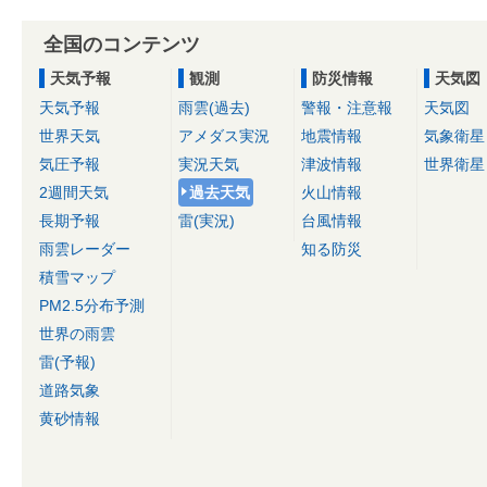
全国のコンテンツ
天気予報
観測
防災情報
天気図
天気予報
雨雲(過去)
警報・注意報
天気図
世界天気
アメダス実況
地震情報
気象衛星
気圧予報
実況天気
津波情報
世界衛星
2週間天気
過去天気
火山情報
長期予報
雷(実況)
台風情報
雨雲レーダー
知る防災
積雪マップ
PM2.5分布予測
世界の雨雲
雷(予報)
道路気象
黄砂情報