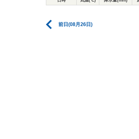
日時
気温(℃)
降水量(mm)
前日(08月26日)