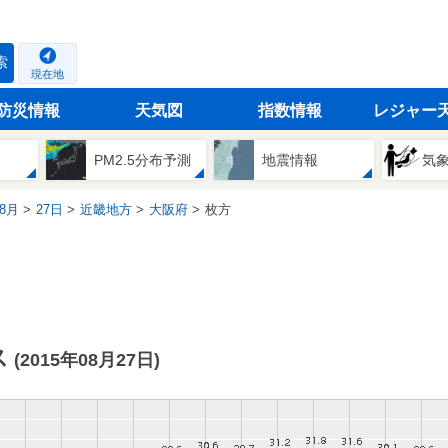
索
現在地
防災情報
天気図
指数情報
レジャー
PM2.5分布予測
地震情報
気
8月
27日
近畿地方
大阪府
枚方
ス
(2015年08月27日)