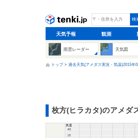
tenki.jp
検
天気予報
観測
雨雲レーダー
天気図
トップ
過去天気(アメダス実況・気温)2015年0
枚方(ヒラカタ)のアメダ