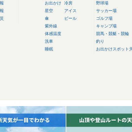
報
お出かけ
冷房
野球場
報
星空
アイス
サッカー場
災
傘
ビール
ゴルフ場
紫外線
キャンプ場
体感温度
競馬・競艇・競輪
洗車
釣り
睡眠
お出かけスポット