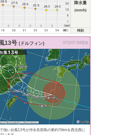
降水量
(mm/h)
時刻
風13号
(ドルフィン)
07日07:00現在
で強い台風13号が沖永良部島の東約70kmを西北西に
でいます