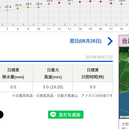
台
翌日(08月28日)
2015年08月27日
日積算
日最大
日積算
降水量(mm)
風速(m/s)
日照時間(時)
0.0
3.0 (19:20)
9.5
※日最高気温・日最低気温・日最大風速は、アメダス10分値です
大型
進ん