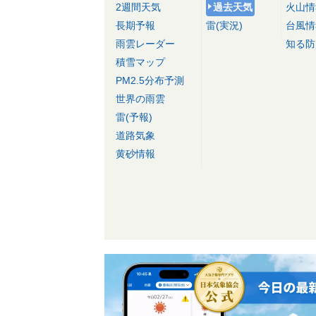
2週間天気
過去天気
火山情
長期予報
雷(実況)
台風情
雨雲レーダー
知る防
積雪マップ
PM2.5分布予測
世界の雨雲
雷(予報)
道路気象
黄砂情報