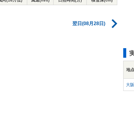
風向(16方位)
風速(m/s)
日照時間(分)
積雪深(cm)
翌日(08月28日)
地
大