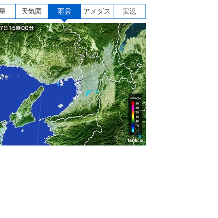
星
天気図
雨雲
アメダス
実況