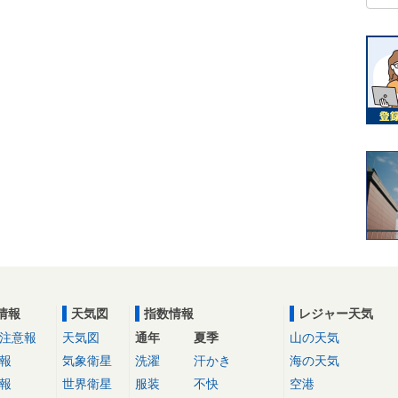
情報
天気図
指数情報
レジャー天気
注意報
天気図
通年
夏季
山の天気
報
気象衛星
洗濯
汗かき
海の天気
報
世界衛星
服装
不快
空港