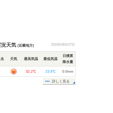
実況天気
2015年08月27日
(近畿地方)
日積算
点名
天気
最高気温
最低気温
降水量
阪
32.2℃
23.8℃
0.0
mm
詳しく見る