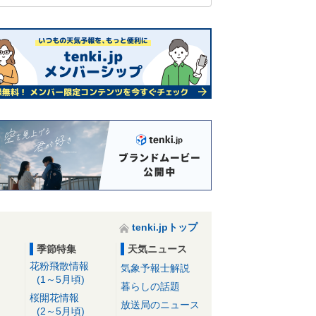
tenki.jpトップ
季節特集
天気ニュース
花粉飛散情報
気象予報士解説
(1～5月頃)
暮らしの話題
桜開花情報
放送局のニュース
(2～5月頃)