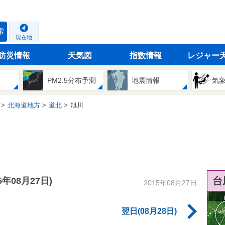
索
現在地
防災情報
天気図
指数情報
レジャー
PM2.5分布予測
地震情報
気
北海道地方
道北
旭川
台
15年08月27日)
2015年08月27日
翌日(08月28日)