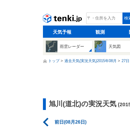
tenki.jp
検
天気予報
観測
雨雲レーダー
天気図
トップ
過去天気(実況天気)2015年08月
27日
旭川(道北)の実況天気
(20
前日(08月26日)