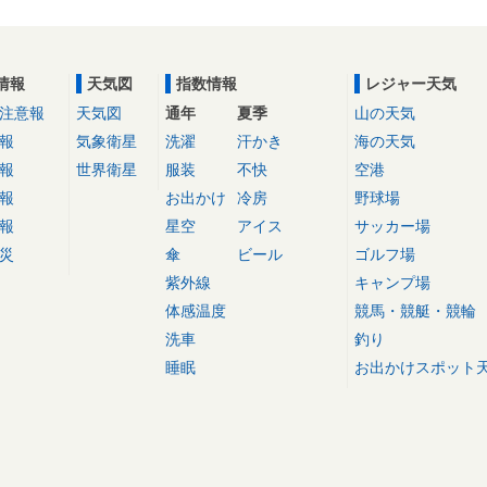
情報
天気図
指数情報
レジャー天気
注意報
天気図
通年
夏季
山の天気
報
気象衛星
洗濯
汗かき
海の天気
報
世界衛星
服装
不快
空港
報
お出かけ
冷房
野球場
報
星空
アイス
サッカー場
災
傘
ビール
ゴルフ場
紫外線
キャンプ場
体感温度
競馬・競艇・競輪
洗車
釣り
睡眠
お出かけスポット