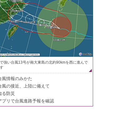
で強い台風13号が南大東島の北約90kmを西に進んで
す
台風情報のみかた
台風の接近、上陸に備えて
知る防災
アプリで台風進路予報を確認