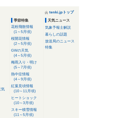
tenki.jpトップ
季節特集
天気ニュース
花粉飛散情報
気象予報士解説
(1～5月頃)
暮らしの話題
桜開花情報
放送局のニュース
(2～5月頃)
特集
GWの天気
(4～5月頃)
梅雨入り・明け
(5～7月頃)
熱中症情報
(4～9月頃)
紅葉見頃情報
天気
(10～11月頃)
ヒートショック
(10～3月頃)
スキー積雪情報
(11～5月頃)