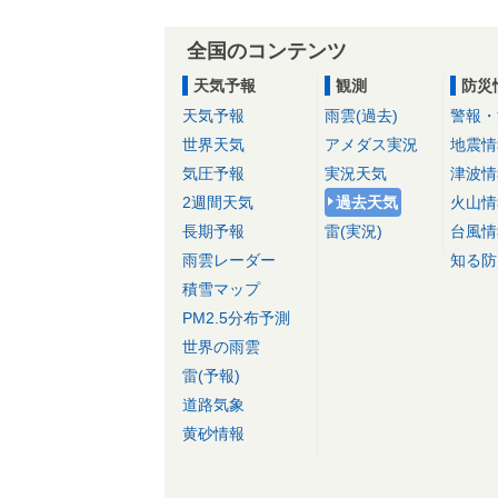
全国のコンテンツ
天気予報
観測
防災
天気予報
雨雲(過去)
警報・
世界天気
アメダス実況
地震情
気圧予報
実況天気
津波情
2週間天気
過去天気
火山情
長期予報
雷(実況)
台風情
雨雲レーダー
知る防
積雪マップ
PM2.5分布予測
世界の雨雲
雷(予報)
道路気象
黄砂情報