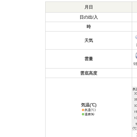
月日
日の出/入
時
天気
雲量
9
雲底高度
気温(℃)