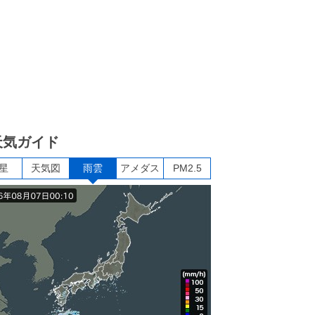
天気ガイド
星
天気図
雨雲
アメダス
PM2.5