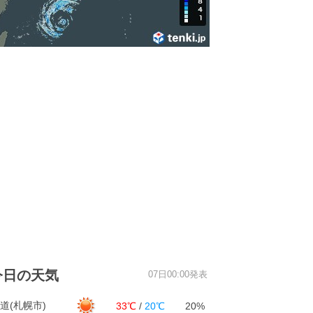
今日の天気
07日00:00発表
道(札幌市)
33℃
/
20℃
20%