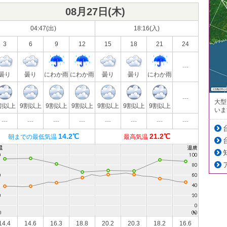
08月27日(
木
)
04:47(出)
18:16(入)
3
6
9
12
15
18
21
24
---
曇り
曇り
にわか雨
にわか雨
曇り
曇り
にわか雨
---
大型
割以上
9割以上
9割以上
9割以上
9割以上
9割以上
9割以上
いま
---
---
---
---
---
---
---
---
14.2℃
21.2℃
朝までの最低気温
最高気温
14.4
14.6
16.3
18.8
20.2
20.3
18.2
16.6