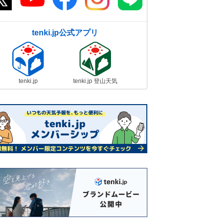
tenki.jp公式アプリ
tenki.jp
tenki.jp 登山天気