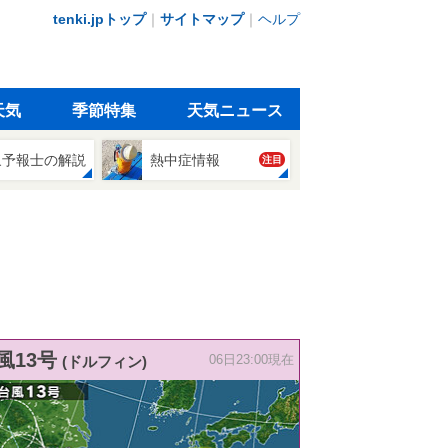
tenki.jpトップ
｜
サイトマップ
｜
ヘルプ
天気
季節特集
天気ニュース
象予報士の解説
熱中症情報
注目
風13号
(ドルフィン)
06日23:00現在