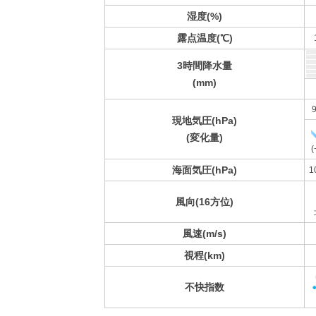
湿度(%)
露点温度(℃)
3時間降水量
(mm)
9
現地気圧(hPa)
(変化量)
(
海面気圧(hPa)
1
風向(16方位)
風速(m/s)
視程(km)
不快指数