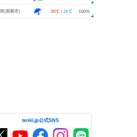
県(那覇市)
30℃
/
26℃
100%
tenki.jp公式SNS