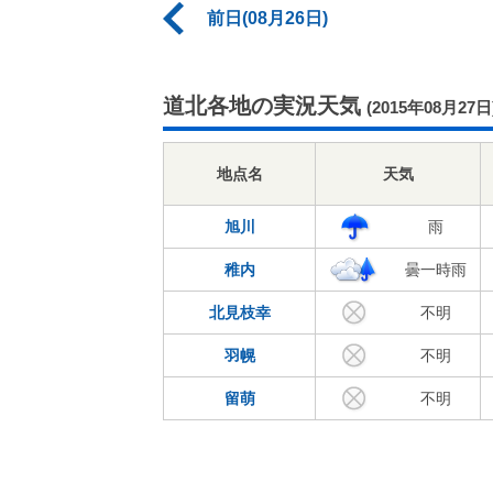
前日(08月26日)
道北各地の実況天気
(2015年08月27日
地点名
天気
旭川
雨
稚内
曇一時雨
北見枝幸
不明
羽幌
不明
留萌
不明