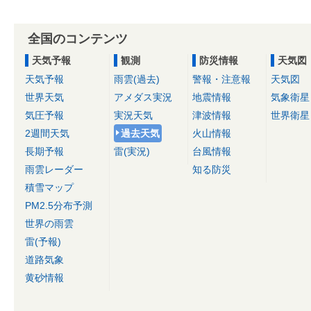
全国のコンテンツ
天気予報
観測
防災情報
天気図
天気予報
雨雲(過去)
警報・注意報
天気図
世界天気
アメダス実況
地震情報
気象衛星
気圧予報
実況天気
津波情報
世界衛星
2週間天気
過去天気
火山情報
長期予報
雷(実況)
台風情報
雨雲レーダー
知る防災
積雪マップ
PM2.5分布予測
世界の雨雲
雷(予報)
道路気象
黄砂情報