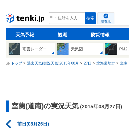
tenki.jp
検索
現在地
天気予報
観測
防災情報
雨雲レーダー
天気図
PM2
トップ
過去天気(実況天気)2015年08月
27日
北海道地方
道南
室蘭(道南)の実況天気
(2015年08月27日)
前日(08月26日)