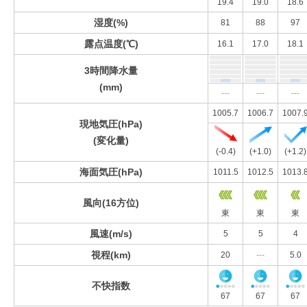
19.4
19.0
18.6
湿度(%)
81
88
97
露点温度(℃)
16.1
17.0
18.1
3時間降水量
(mm)
---
---
---
1005.7
1006.7
1007.
現地気圧(hPa)
(変化量)
(-0.4)
(+1.0)
(+1.2)
海面気圧(hPa)
1011.5
1012.5
1013.
風向(16方位)
東
東
東
風速(m/s)
5
5
4
視程(km)
20
---
5.0
不快指数
67
67
67