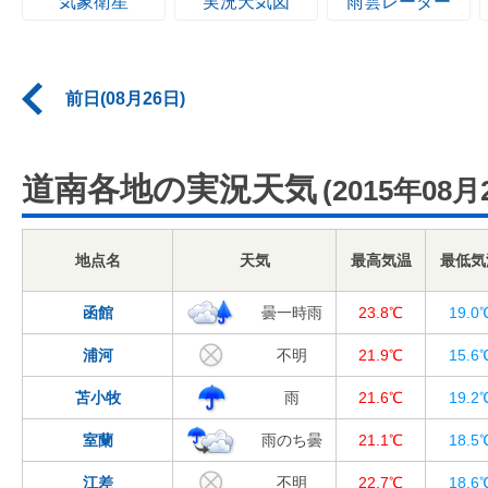
気象衛星
実況天気図
雨雲レーダー
前日(08月26日)
道南各地の実況天気
(2015年08月
地点名
天気
最高気温
最低気
函館
曇一時雨
23.8℃
19.0
浦河
不明
21.9℃
15.6
苫小牧
雨
21.6℃
19.2
室蘭
雨のち曇
21.1℃
18.5
江差
不明
22.7℃
18.6