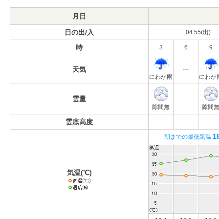
月日
日の出/入
04:55(出)
時
3
6
9
天気
---
にわか雨
にわか
雲量
---
隙間無
隙間
雲底高度
---
---
---
1
朝までの最低気温
気温(℃)