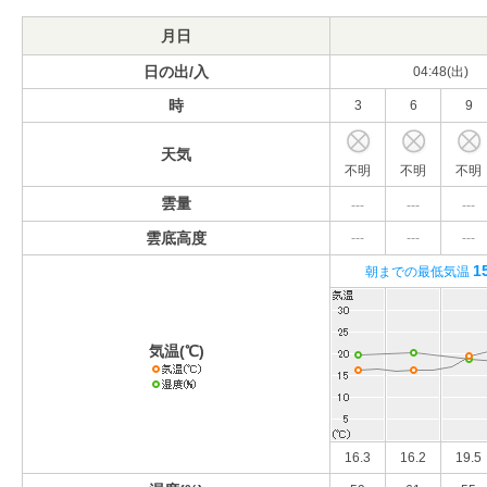
月日
日の出/入
04:48(出)
時
3
6
9
天気
不明
不明
不明
雲量
---
---
---
雲底高度
---
---
---
1
朝までの最低気温
気温(℃)
16.3
16.2
19.5