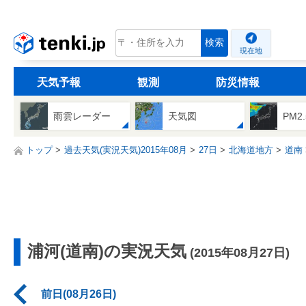
tenki.jp
検索
現在地
天気予報
観測
防災情報
雨雲レーダー
天気図
PM2
トップ
過去天気(実況天気)2015年08月
27日
北海道地方
道南
浦河(道南)の実況天気
(2015年08月27日)
前日(08月26日)