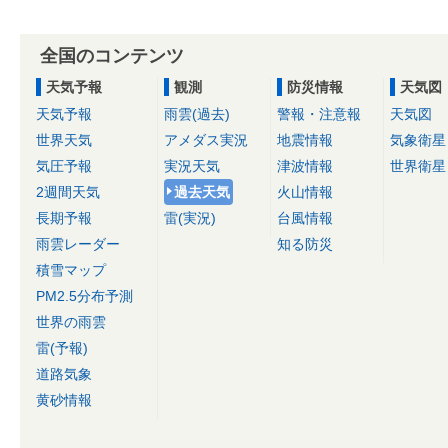
全国のコンテンツ
天気予報
観測
防災情報
天気図
天気予報
雨雲(過去)
警報・注意報
天気図
世界天気
アメダス実況
地震情報
気象衛星
気圧予報
実況天気
津波情報
世界衛星
2週間天気
過去天気
火山情報
長期予報
雷(実況)
台風情報
雨雲レーダー
知る防災
積雪マップ
PM2.5分布予測
世界の雨雲
雷(予報)
道路気象
黄砂情報