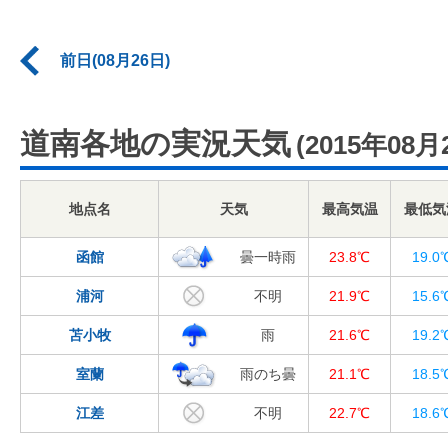
前日(08月26日)
道南各地の実況天気
(2015年08月
地点名
天気
最高気温
最低気
函館
曇一時雨
23.8℃
19.0
浦河
不明
21.9℃
15.6
苫小牧
雨
21.6℃
19.2
室蘭
雨のち曇
21.1℃
18.5
江差
不明
22.7℃
18.6