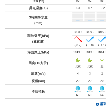
湿度(%)
59
61
55
露点温度(℃)
8.3
8.7
10.2
3時間降水量
(mm)
---
---
---
1008.4
1009.2
1010.
現地気圧(hPa)
(変化量)
(-0.7)
(+0.8)
(+1.1)
海面気圧(hPa)
1013.0
1013.8
1014.
風向(16方位)
北東
北東
北
風速(m/s)
4
3
2
視程(km)
20
20
20
不快指数
60
60
64
浦河