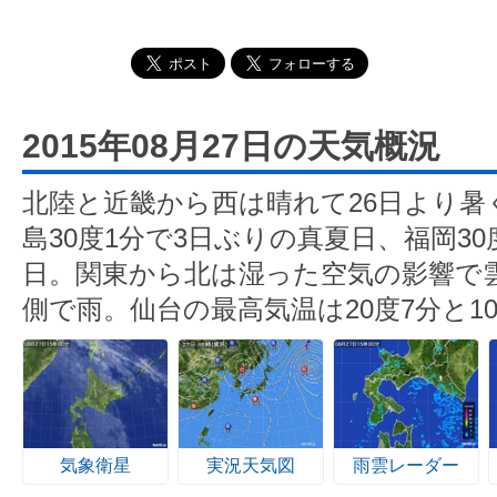
2015年08月27日の天気概況
北陸と近畿から西は晴れて26日より暑
島30度1分で3日ぶりの真夏日、福岡3
日。関東から北は湿った空気の影響で
側で雨。仙台の最高気温は20度7分と1
気象衛星
実況天気図
雨雲レーダー