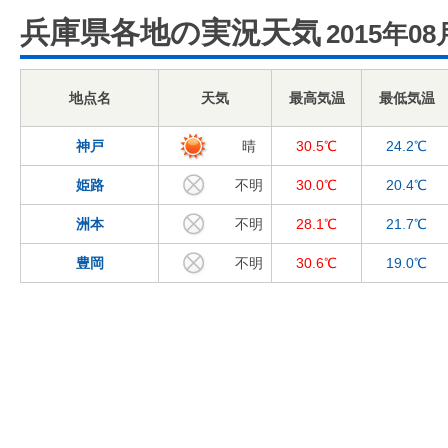
兵庫県各地の実況天気
2015年08
地点名
天気
最高気温
最低気温
神戸
晴
30.5℃
24.2℃
姫路
不明
30.0℃
20.4℃
洲本
不明
28.1℃
21.7℃
豊岡
不明
30.6℃
19.0℃