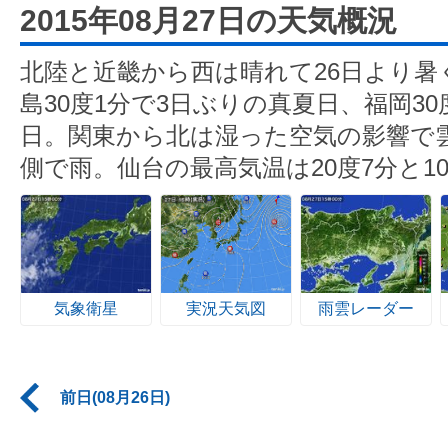
2015年08月27日の天気概況
北陸と近畿から西は晴れて26日より暑
島30度1分で3日ぶりの真夏日、福岡3
日。関東から北は湿った空気の影響で
側で雨。仙台の最高気温は20度7分と1
気象衛星
実況天気図
雨雲レーダー
前日(08月26日)