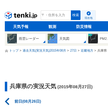
tenki.jp
検索
現在地
天気予報
観測
防災情報
雨雲レーダー
天気図
PM2
トップ
過去天気(実況天気)2015年08月
27日
近畿地方
兵庫県
兵庫県の実況天気
(2015年08月27日)
前日(08月26日)