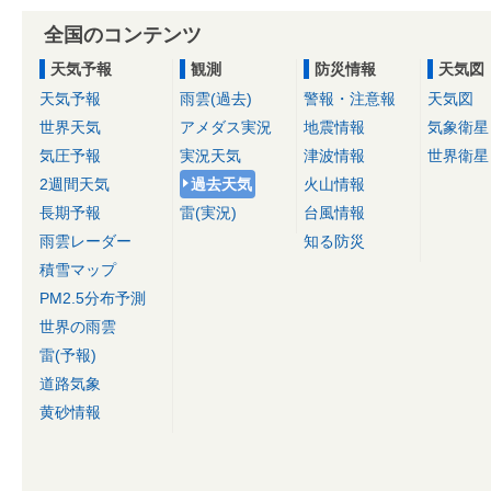
全国のコンテンツ
天気予報
観測
防災情報
天気図
天気予報
雨雲(過去)
警報・注意報
天気図
世界天気
アメダス実況
地震情報
気象衛星
気圧予報
実況天気
津波情報
世界衛星
2週間天気
過去天気
火山情報
長期予報
雷(実況)
台風情報
雨雲レーダー
知る防災
積雪マップ
PM2.5分布予測
世界の雨雲
雷(予報)
道路気象
黄砂情報