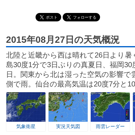
2015年08月27日の天気概況
北陸と近畿から西は晴れて26日より暑
島30度1分で3日ぶりの真夏日、福岡3
日。関東から北は湿った空気の影響で
側で雨。仙台の最高気温は20度7分と1
気象衛星
実況天気図
雨雲レーダー