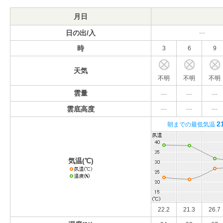
月日
日の出/入
---
時
3
6
9
天気
不明
不明
不明
雲量
---
---
---
雲底高度
---
---
---
2
朝までの最低気温
気温(℃)
22.2
21.3
26.7