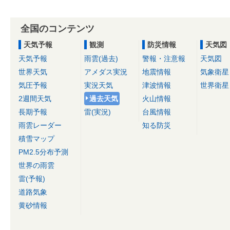
全国のコンテンツ
天気予報
観測
防災情報
天気図
天気予報
雨雲(過去)
警報・注意報
天気図
世界天気
アメダス実況
地震情報
気象衛星
気圧予報
実況天気
津波情報
世界衛星
2週間天気
過去天気
火山情報
長期予報
雷(実況)
台風情報
雨雲レーダー
知る防災
積雪マップ
PM2.5分布予測
世界の雨雲
雷(予報)
道路気象
黄砂情報