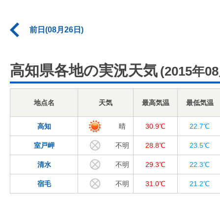
前日(08月26日)
高知県各地の実況天気
(2015年0
地点名
天気
最高気温
最低気温
高知
晴
30.9℃
22.7℃
室戸岬
不明
28.8℃
23.5℃
清水
不明
29.3℃
22.3℃
宿毛
不明
31.0℃
21.2℃