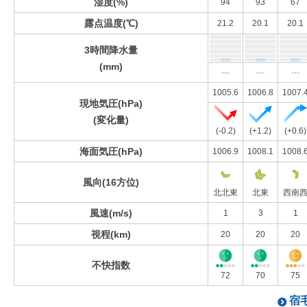
湿度(%)
94
93
67
露点温度(℃)
21.2
20.1
20.1
3時間降水量
(mm)
---
---
---
1005.6
1006.8
1007.
現地気圧(hPa)
(変化量)
(-0.2)
(+1.2)
(+0.6)
海面気圧(hPa)
1006.9
1008.1
1008.
風向(16方位)
北北東
北東
西南
風速(m/s)
1
3
1
視程(km)
20
20
20
不快指数
72
70
75
宿毛