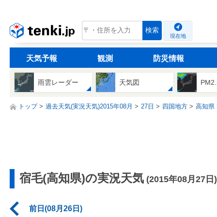
tenki.jp
検索
現在地
天気予報
観測
防災情報
雨雲レーダー
天気図
PM2
トップ
過去天気(実況天気)2015年08月
27日
四国地方
高知県
宿毛(高知県)の実況天気
(2015年08月27日)
前日(08月26日)