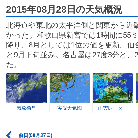
2015年08月28日の天気概況
北海道や東北の太平洋側と関東から近
かった。和歌山県新宮では1時間に55
降り、8月としては1位の値を更新。仙台
と9月下旬並み。名古屋は27度3分と、
た。
気象衛星
実況天気図
雨雲レーダー
前日(08月27日)