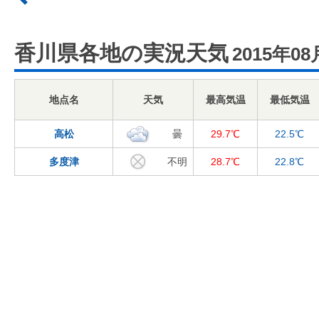
香川県各地の実況天気
2015年08
地点名
天気
最高気温
最低気温
高松
曇
29.7℃
22.5℃
多度津
不明
28.7℃
22.8℃