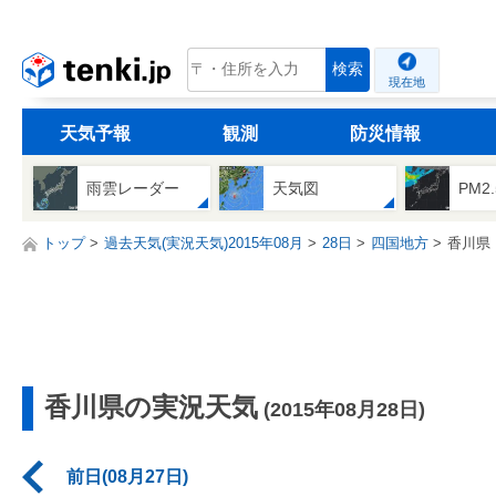
tenki.jp
検索
現在地
天気予報
観測
防災情報
雨雲レーダー
天気図
PM2
トップ
過去天気(実況天気)2015年08月
28日
四国地方
香川県
香川県の実況天気
(2015年08月28日)
前日(08月27日)