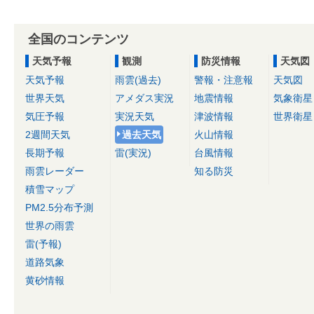
全国のコンテンツ
天気予報
観測
防災情報
天気図
天気予報
雨雲(過去)
警報・注意報
天気図
世界天気
アメダス実況
地震情報
気象衛星
気圧予報
実況天気
津波情報
世界衛星
2週間天気
過去天気
火山情報
長期予報
雷(実況)
台風情報
雨雲レーダー
知る防災
積雪マップ
PM2.5分布予測
世界の雨雲
雷(予報)
道路気象
黄砂情報