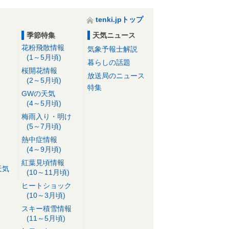
tenki.jpトップ
季節特集
天気ニュース
花粉飛散情報
気象予報士解説
(1～5月頃)
暮らしの話題
桜開花情報
放送局のニュース
(2～5月頃)
特集
GWの天気
(4～5月頃)
梅雨入り・明け
(5～7月頃)
熱中症情報
(4～9月頃)
紅葉見頃情報
天気
(10～11月頃)
ヒートショック
(10～3月頃)
スキー積雪情報
(11～5月頃)