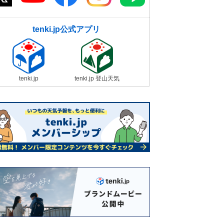
tenki.jp公式アプリ
tenki.jp
tenki.jp 登山天気