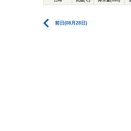
日時
気温(℃)
降水量(mm)
前日(08月28日)