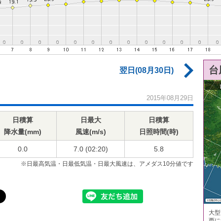
台
翌日(08月30日)
2015年08月29日
日積算
日最大
日積算
降水量(mm)
風速(m/s)
日照時間(時)
0.0
7.0 (02:20)
5.8
※日最高気温・日最低気温・日最大風速は、アメダス10分値です
大型
西に