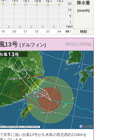
降水量
(mm/h)
時刻
風13号
(ドルフィン)
08日21:00現在
で非常に強い台風13号が久米島の西北西約210kmを
進んでいます