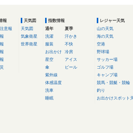
情報
天気図
指数情報
レジャー天気
注意報
天気図
通年
夏季
山の天気
報
気象衛星
洗濯
汗かき
海の天気
報
世界衛星
服装
不快
空港
報
お出かけ
冷房
野球場
報
星空
アイス
サッカー場
災
傘
ビール
ゴルフ場
紫外線
キャンプ場
体感温度
競馬・競艇・競輪
洗車
釣り
睡眠
お出かけスポット