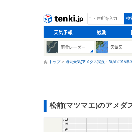
tenki.jp
検
天気予報
観測
雨雲レーダー
天気図
トップ
過去天気(アメダス実況・気温)2015年0
松前(マツマエ)のアメダ