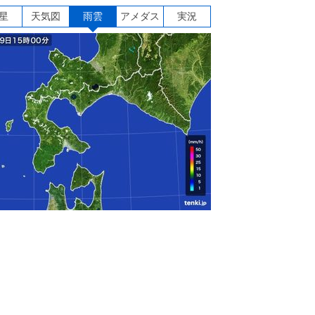
星
天気図
雨雲
アメダス
実況