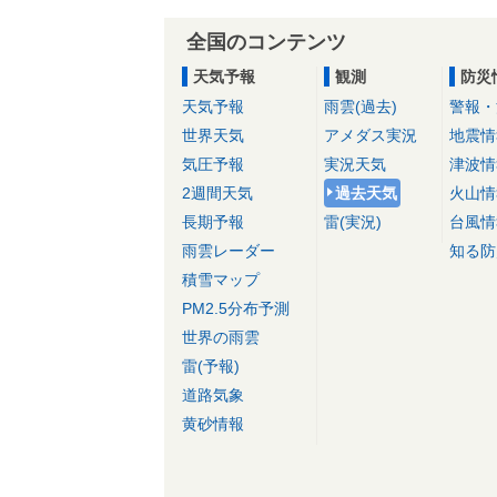
全国のコンテンツ
天気予報
観測
防災
天気予報
雨雲(過去)
警報・
世界天気
アメダス実況
地震情
気圧予報
実況天気
津波情
2週間天気
過去天気
火山情
長期予報
雷(実況)
台風情
雨雲レーダー
知る防
積雪マップ
PM2.5分布予測
世界の雨雲
雷(予報)
道路気象
黄砂情報