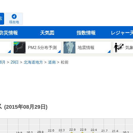
索
現在地
防災情報
天気図
指数情報
レジャー
PM2.5分布予測
地震情報
気
8月
29日
北海道地方
道南
松前
ス
(2015年08月29日)