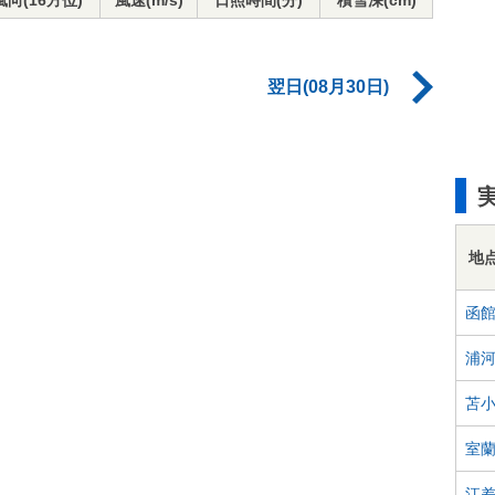
風向(16方位)
風速(m/s)
日照時間(分)
積雪深(cm)
翌日(08月30日)
地
函
浦
苫
室
江