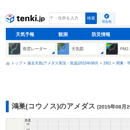
tenki.jp
検索
現在地
天気予報
観測
防災情報
雨雲レーダー
天気図
PM2
トップ
過去天気(アメダス実況・気温)2015年08月
29日
関東・
鴻巣(コウノス)のアメダス
(2015年08月2