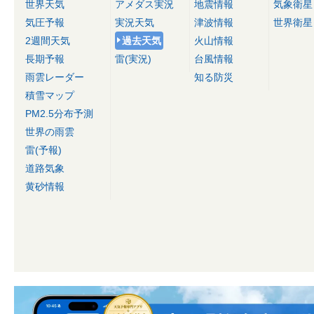
世界天気
アメダス実況
地震情報
気象衛星
気圧予報
実況天気
津波情報
世界衛星
2週間天気
過去天気
火山情報
長期予報
雷(実況)
台風情報
雨雲レーダー
知る防災
積雪マップ
PM2.5分布予測
世界の雨雲
雷(予報)
道路気象
黄砂情報