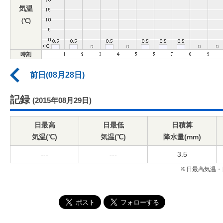
気温
(℃)
時刻
前日(08月28日)
記録
(2015年08月29日)
日最高
日最低
日積算
気温(℃)
気温(℃)
降水量(mm)
---
---
3.5
※日最高気温・