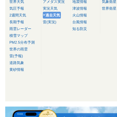
世界天気
アメダス実況
地震情報
気象衛星
気圧予報
実況天気
津波情報
世界衛星
2週間天気
過去天気
火山情報
長期予報
雷(実況)
台風情報
雨雲レーダー
知る防災
積雪マップ
PM2.5分布予測
世界の雨雲
雷(予報)
道路気象
黄砂情報