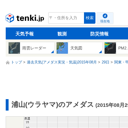
tenki.jp
検索
現在地
天気予報
観測
防災情報
雨雲レーダー
天気図
PM2
トップ
過去天気(アメダス実況・気温)2015年08月
29日
関東・
浦山(ウラヤマ)のアメダス
(2015年08月2