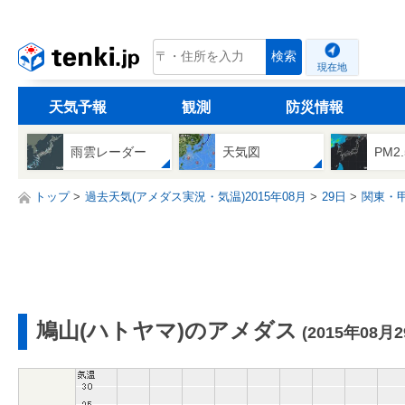
tenki.jp
検索
現在地
天気予報
観測
防災情報
雨雲レーダー
天気図
PM2
トップ
過去天気(アメダス実況・気温)2015年08月
29日
関東・
鳩山(ハトヤマ)のアメダス
(2015年08月2