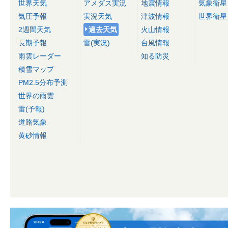
世界天気
アメダス実況
地震情報
気象衛星
気圧予報
実況天気
津波情報
世界衛星
2週間天気
過去天気
火山情報
長期予報
雷(実況)
台風情報
雨雲レーダー
知る防災
積雪マップ
PM2.5分布予測
世界の雨雲
雷(予報)
道路気象
黄砂情報