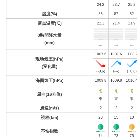
24.2
23.7
25.2
湿度(%)
88
87
82
露点温度(℃)
22.1
21.4
21.9
3時間降水量
(mm)
---
---
---
1007.6
1007.6
1008.
現地気圧(hPa)
(変化量)
(-0.6)
(---)
(+0.6)
海面気圧(hPa)
1009.8
1009.8
1010.
風向(16方位)
東
東
東
風速(m/s)
2
2
2
視程(km)
20
15
10
不快指数
74
73
75