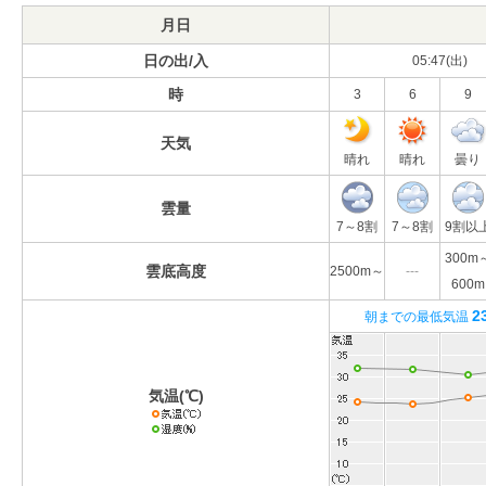
月日
日の出/入
05:47(出)
時
3
6
9
天気
晴れ
晴れ
曇り
雲量
7～8割
7～8割
9割以
300m
雲底高度
2500m～
---
600m
2
朝までの最低気温
気温(℃)