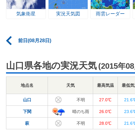
気象衛星
実況天気図
雨雲レーダー
前日(08月28日)
山口県各地の実況天気
(2015年0
地点名
天気
最高気温
最低気
山口
不明
27.0℃
21.6
下関
晴のち雨
26.0℃
23.6
萩
不明
28.0℃
21.6