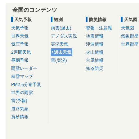
全国のコンテンツ
天気予報
観測
防災情報
天気図
天気予報
雨雲(過去)
警報・注意報
天気図
世界天気
アメダス実況
地震情報
気象衛星
気圧予報
実況天気
津波情報
世界衛星
2週間天気
過去天気
火山情報
長期予報
雷(実況)
台風情報
雨雲レーダー
知る防災
積雪マップ
PM2.5分布予測
世界の雨雲
雷(予報)
道路気象
黄砂情報