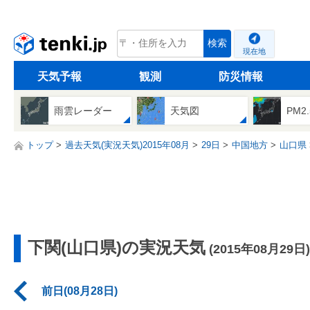
tenki.jp
検索
現在地
天気予報
観測
防災情報
雨雲レーダー
天気図
PM2
トップ
過去天気(実況天気)2015年08月
29日
中国地方
山口県
下関(山口県)の実況天気
(2015年08月29日)
前日(08月28日)