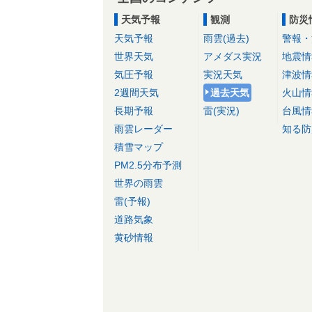
天気予報
観測
防災
天気予報
雨雲(過去)
警報・
世界天気
アメダス実況
地震情
気圧予報
実況天気
津波情
2週間天気
過去天気
火山情
長期予報
雷(実況)
台風情
雨雲レーダー
知る防
積雪マップ
PM2.5分布予測
世界の雨雲
雷(予報)
道路気象
黄砂情報