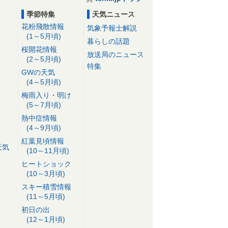
季節特集
天気ニュース
花粉飛散情報
気象予報士解説
(1～5月頃)
暮らしの話題
桜開花情報
放送局のニュース
(2～5月頃)
特集
GWの天気
(4～5月頃)
梅雨入り・明け
(5～7月頃)
熱中症情報
(4～9月頃)
紅葉見頃情報
天気
(10～11月頃)
ヒートショック
(10～3月頃)
スキー積雪情報
(11～5月頃)
初日の出
(12～1月頃)