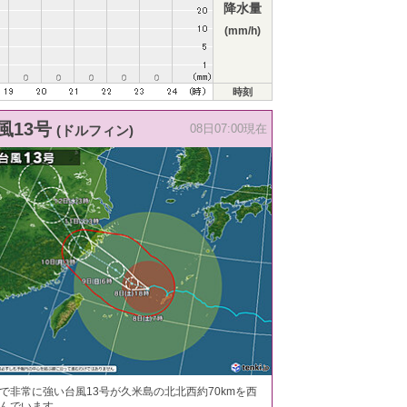
降水量
(mm/h)
時刻
風13号
(ドルフィン)
08日07:00現在
で非常に強い台風13号が久米島の北北西約70kmを西
んでいます