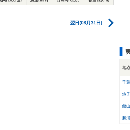
風向(16方位)
風速(m/s)
日照時間(分)
積雪深(cm)
翌日(08月31日)
地
千
銚
館
勝