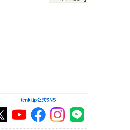
tenki.jp公式SNS