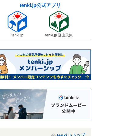
tenki.jp公式アプリ
tenki.jp
tenki.jp 登山天気
tenki.jpトップ