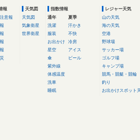
情報
天気図
指数情報
レジャー天気
注意報
天気図
通年
夏季
山の天気
報
気象衛星
洗濯
汗かき
海の天気
報
世界衛星
服装
不快
空港
報
お出かけ
冷房
野球場
報
星空
アイス
サッカー場
災
傘
ビール
ゴルフ場
紫外線
キャンプ場
体感温度
競馬・競艇・競輪
洗車
釣り
睡眠
お出かけスポット