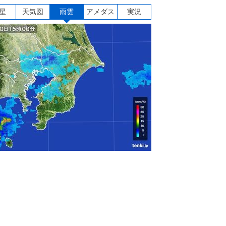
星
天気図
雨雲
アメダス
実況