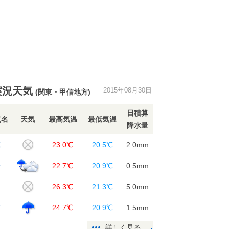
実況天気
2015年08月30日
(関東・甲信地方)
日積算
点名
天気
最高気温
最低気温
降水量
葉
23.0℃
20.5℃
2.0
mm
子
22.7℃
20.9℃
0.5
mm
山
26.3℃
21.3℃
5.0
mm
浦
24.7℃
20.9℃
1.5
mm
詳しく見る