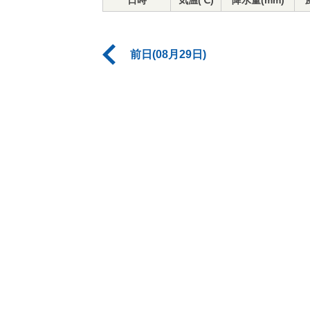
日時
気温(℃)
降水量(mm)
前日(08月29日)