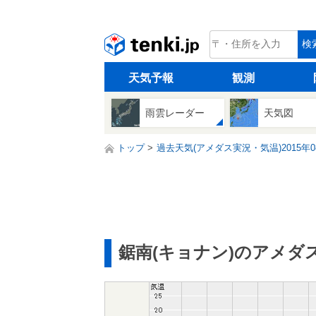
tenki.jp
検
天気予報
観測
雨雲レーダー
天気図
トップ
過去天気(アメダス実況・気温)2015年0
鋸南(キョナン)のアメダ