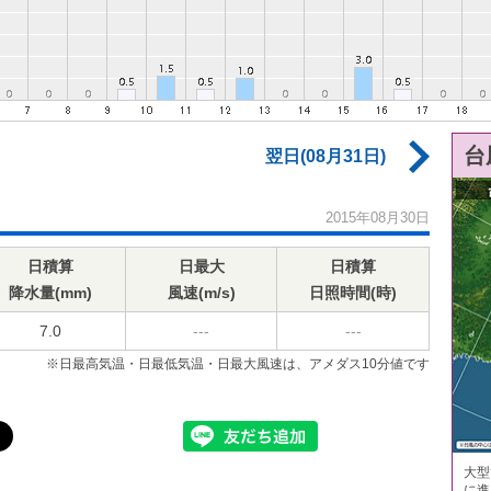
台
翌日(08月31日)
2015年08月30日
日積算
日最大
日積算
降水量(mm)
風速(m/s)
日照時間(時)
7.0
---
---
※日最高気温・日最低気温・日最大風速は、アメダス10分値です
大型
に進