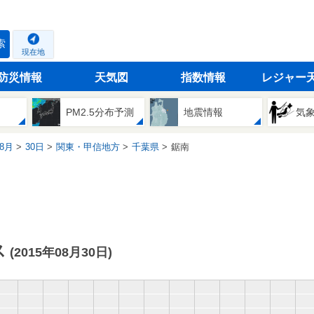
索
現在地
防災情報
天気図
指数情報
レジャー
PM2.5分布予測
地震情報
気
8月
30日
関東・甲信地方
千葉県
鋸南
ス
(2015年08月30日)