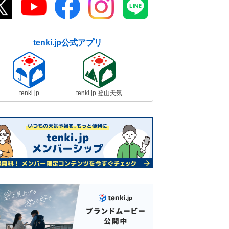
tenki.jp公式アプリ
tenki.jp
tenki.jp 登山天気