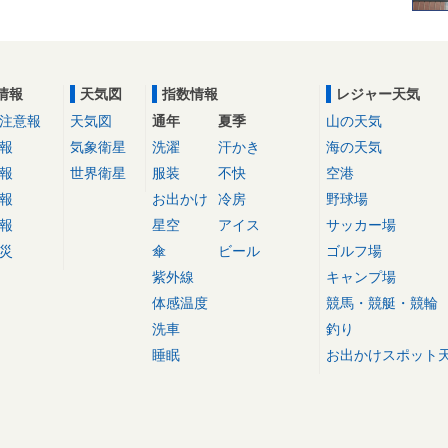
情報
天気図
指数情報
レジャー天気
注意報
天気図
通年
夏季
山の天気
報
気象衛星
洗濯
汗かき
海の天気
報
世界衛星
服装
不快
空港
報
お出かけ
冷房
野球場
報
星空
アイス
サッカー場
災
傘
ビール
ゴルフ場
紫外線
キャンプ場
体感温度
競馬・競艇・競輪
洗車
釣り
睡眠
お出かけスポット