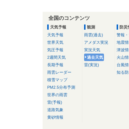
全国のコンテンツ
天気予報
観測
防災
天気予報
雨雲(過去)
警報・
世界天気
アメダス実況
地震情
気圧予報
実況天気
津波情
2週間天気
過去天気
火山情
長期予報
雷(実況)
台風情
雨雲レーダー
知る防
積雪マップ
PM2.5分布予測
世界の雨雲
雷(予報)
道路気象
黄砂情報