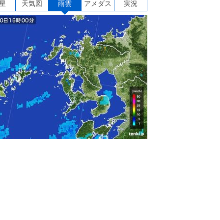
星
天気図
雨雲
アメダス
実況