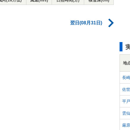
風向(16方位)
風速(m/s)
日照時間(分)
積雪深(cm)
翌日(08月31日)
地
長
佐
平
雲
厳