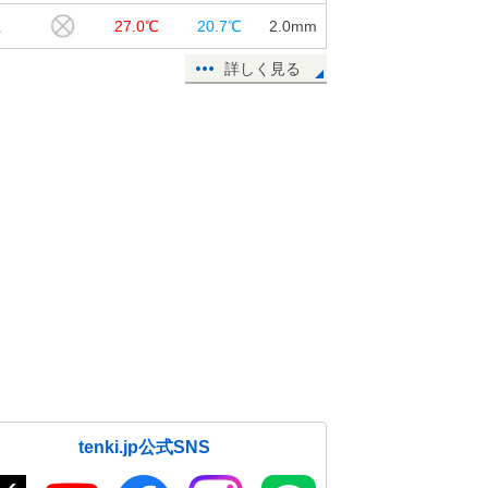
江
27.0℃
20.7℃
2.0
mm
詳しく見る
tenki.jp公式SNS