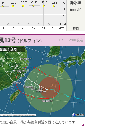
降水量
(mm/h)
時刻
風13号
(ドルフィン)
07日12:00現在
で強い台風13号が与論島付近を西に進んでいます