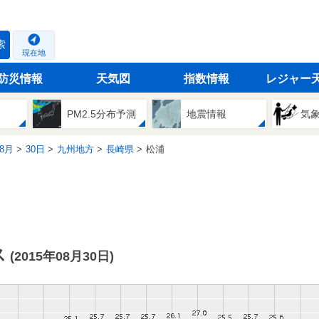
索
現在地
防災情報
天気図
指数情報
レジャー
PM2.5分布予測
地震情報
気
8月
30日
九州地方
長崎県
松浦
ス
(2015年08月30日)