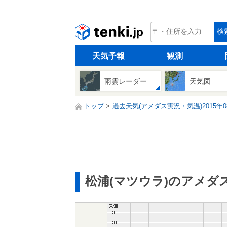
tenki.jp
検
天気予報
観測
雨雲レーダー
天気図
トップ
過去天気(アメダス実況・気温)2015年0
松浦(マツウラ)のアメダ