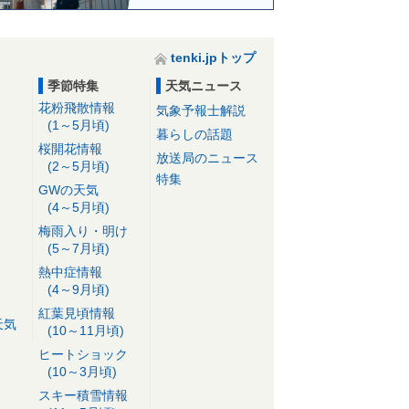
tenki.jpトップ
季節特集
天気ニュース
花粉飛散情報
気象予報士解説
(1～5月頃)
暮らしの話題
桜開花情報
放送局のニュース
(2～5月頃)
特集
GWの天気
(4～5月頃)
梅雨入り・明け
(5～7月頃)
熱中症情報
(4～9月頃)
紅葉見頃情報
天気
(10～11月頃)
ヒートショック
(10～3月頃)
スキー積雪情報