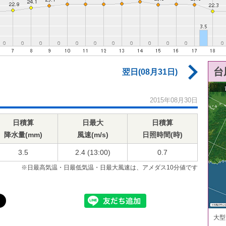
台
翌日(08月31日)
2015年08月30日
日積算
日最大
日積算
降水量(mm)
風速(m/s)
日照時間(時)
3.5
2.4 (13:00)
0.7
※日最高気温・日最低気温・日最大風速は、アメダス10分値です
大型