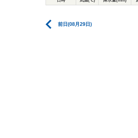
日時
気温(℃)
降水量(mm)
前日(08月29日)