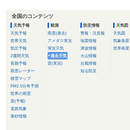
全国のコンテンツ
天気予報
観測
防災情報
天気図
天気予報
雨雲(過去)
警報・注意報
天気図
世界天気
アメダス実況
地震情報
気象衛星
気圧予報
実況天気
津波情報
世界衛星
2週間天気
過去天気
火山情報
長期予報
雷(実況)
台風情報
雨雲レーダー
知る防災
積雪マップ
PM2.5分布予測
世界の雨雲
雷(予報)
道路気象
黄砂情報