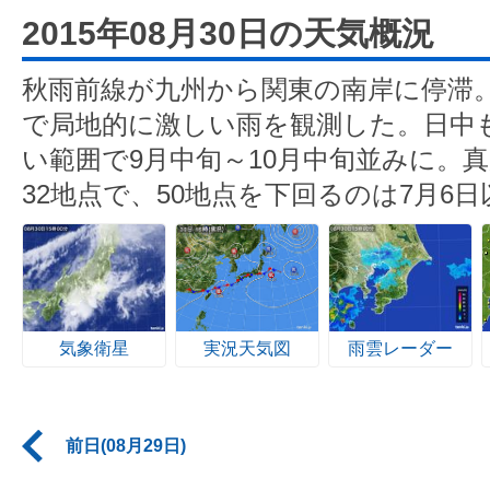
2015年08月30日の天気概況
秋雨前線が九州から関東の南岸に停滞
で局地的に激しい雨を観測した。日中
い範囲で9月中旬～10月中旬並みに。
32地点で、50地点を下回るのは7月6
気象衛星
実況天気図
雨雲レーダー
前日(08月29日)