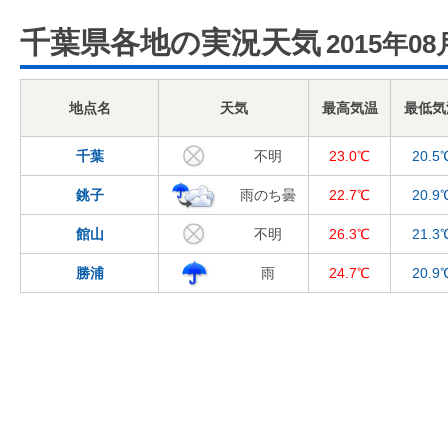
千葉県各地の実況天気
2015年08
地点名
天気
最高気温
最低気
千葉
不明
23.0℃
20.5
銚子
雨のち曇
22.7℃
20.9
館山
不明
26.3℃
21.3
勝浦
雨
24.7℃
20.9