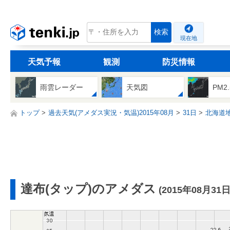
tenki.jp
検索
現在地
天気予報
観測
防災情報
雨雲レーダー
天気図
PM2
トップ
過去天気(アメダス実況・気温)2015年08月
31日
北海道
達布(タップ)のアメダス
(2015年08月31日