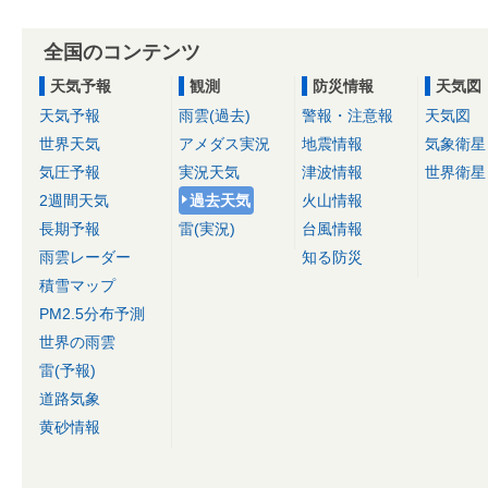
全国のコンテンツ
天気予報
観測
防災情報
天気図
天気予報
雨雲(過去)
警報・注意報
天気図
世界天気
アメダス実況
地震情報
気象衛星
気圧予報
実況天気
津波情報
世界衛星
2週間天気
過去天気
火山情報
長期予報
雷(実況)
台風情報
雨雲レーダー
知る防災
積雪マップ
PM2.5分布予測
世界の雨雲
雷(予報)
道路気象
黄砂情報