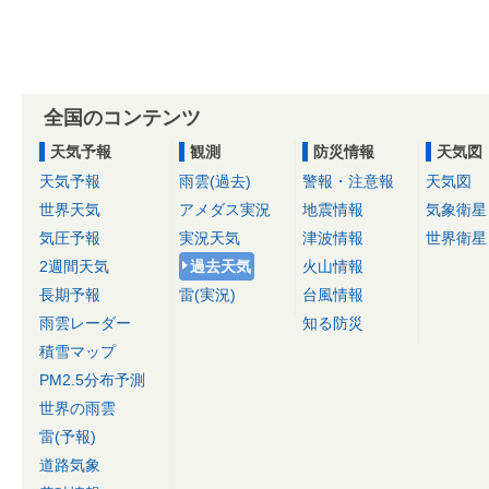
全国のコンテンツ
天気予報
観測
防災情報
天気図
天気予報
雨雲(過去)
警報・注意報
天気図
世界天気
アメダス実況
地震情報
気象衛星
気圧予報
実況天気
津波情報
世界衛星
2週間天気
過去天気
火山情報
長期予報
雷(実況)
台風情報
雨雲レーダー
知る防災
積雪マップ
PM2.5分布予測
世界の雨雲
雷(予報)
道路気象