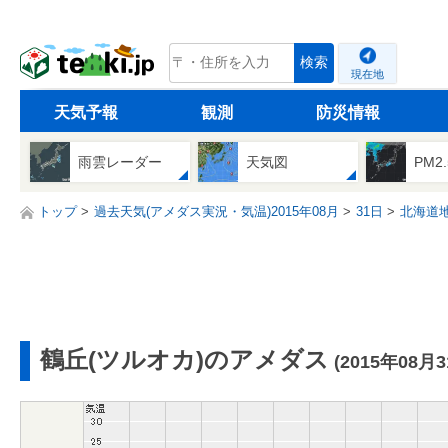
tenki.jp
検索
現在地
天気予報
観測
防災情報
雨雲レーダー
天気図
PM2
トップ
過去天気(アメダス実況・気温)2015年08月
31日
北海道
鶴丘(ツルオカ)のアメダス
(2015年08月3