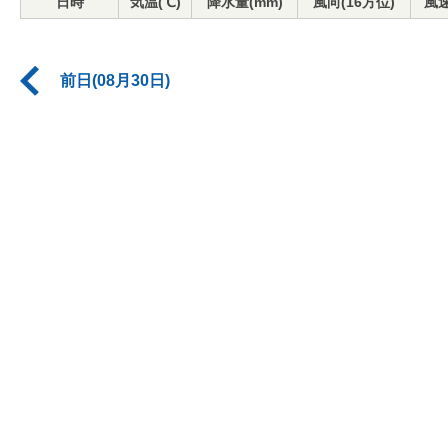
日時
気温(℃)
降水量(mm)
風向(16方位)
風速
前日(08月30日)