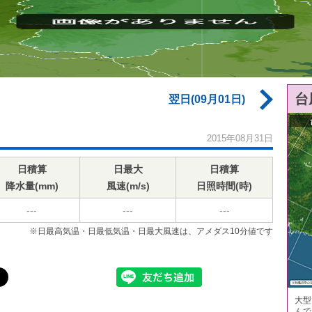
台
翌日(09月01日)
2015年08月31日
日積算
日最大
日積算
降水量(mm)
風速(m/s)
日照時間(時)
---
---
---
※日最高気温・日最低気温・日最大風速は、アメダス10分値です
大型
んで