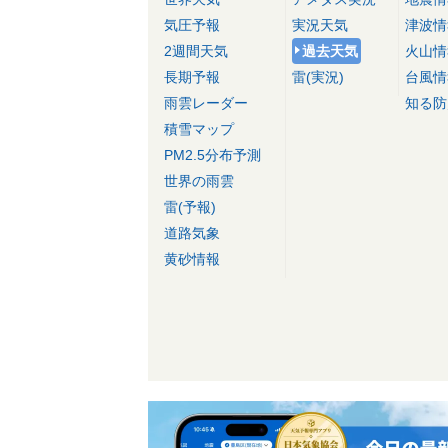
気圧予報
実況天気
津波情
2週間天気
過去天気
火山情
長期予報
雷(実況)
台風情
雨雲レーダー
知る防
積雪マップ
PM2.5分布予測
世界の雨雲
雷(予報)
道路気象
黄砂情報