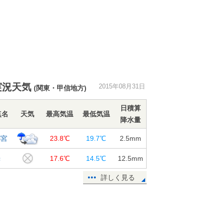
実況天気
2015年08月31日
(関東・甲信地方)
日積算
点名
天気
最高気温
最低気温
降水量
都宮
23.8℃
19.7℃
2.5
mm
光
17.6℃
14.5℃
12.5
mm
詳しく見る