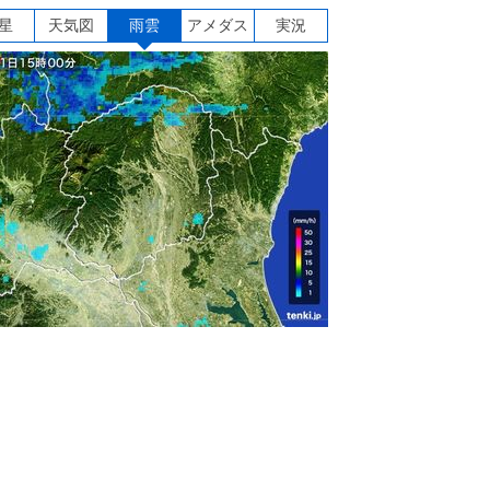
星
天気図
雨雲
アメダス
実況