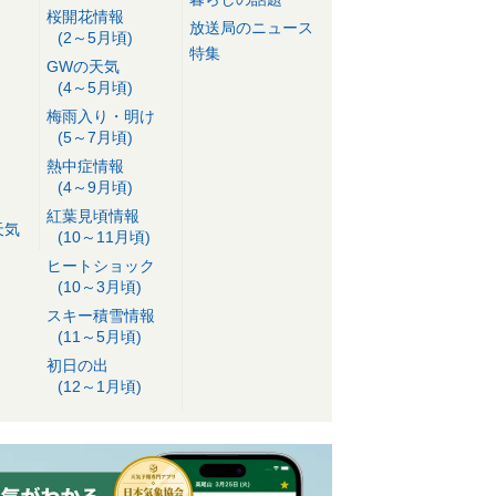
桜開花情報
放送局のニュース
(2～5月頃)
特集
GWの天気
(4～5月頃)
梅雨入り・明け
(5～7月頃)
熱中症情報
(4～9月頃)
紅葉見頃情報
天気
(10～11月頃)
ヒートショック
(10～3月頃)
スキー積雪情報
(11～5月頃)
初日の出
(12～1月頃)