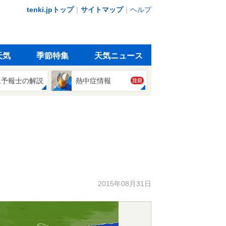
tenki.jpトップ
｜
サイトマップ
｜
ヘルプ
天気
季節特集
天気ニュース
象予報士の解説
熱中症情報
注目
2015年08月31日