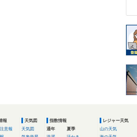
情報
天気図
指数情報
レジャー天気
注意報
天気図
通年
夏季
山の天気
報
気象衛星
洗濯
汗かき
海の天気