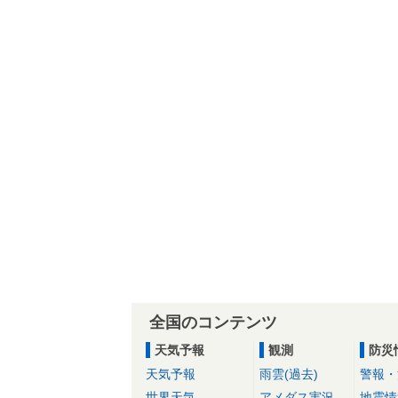
全国のコンテンツ
天気予報
観測
防災
天気予報
雨雲(過去)
警報・
世界天気
アメダス実況
地震情