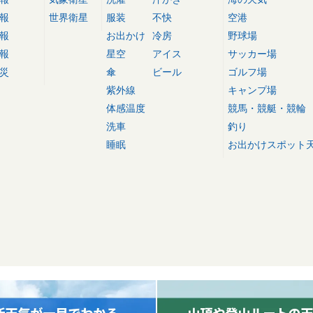
報
世界衛星
服装
不快
空港
報
お出かけ
冷房
野球場
報
星空
アイス
サッカー場
災
傘
ビール
ゴルフ場
紫外線
キャンプ場
体感温度
競馬・競艇・競輪
洗車
釣り
睡眠
お出かけスポット