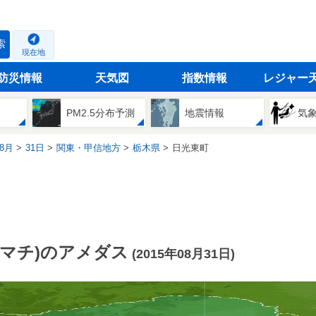
索
現在地
防災情報
天気図
指数情報
レジャー
PM2.5分布予測
地震情報
気
8月
31日
関東・甲信地方
栃木県
日光東町
マチ)のアメダス
(2015年08月31日)