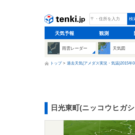
tenki.jp
検
天気予報
観測
雨雲レーダー
天気図
トップ
過去天気(アメダス実況・気温)2015年0
日光東町(ニッコウヒガシ