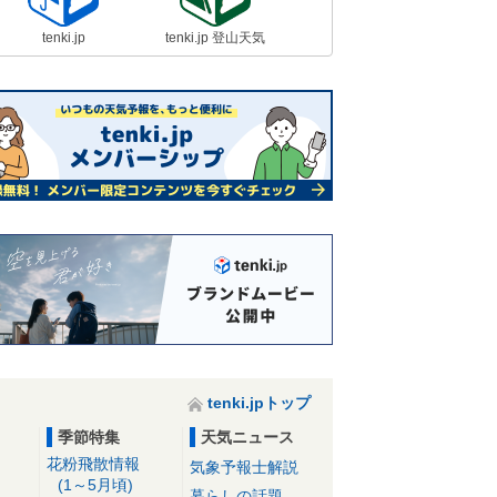
tenki.jp
tenki.jp 登山天気
tenki.jpトップ
季節特集
天気ニュース
花粉飛散情報
気象予報士解説
(1～5月頃)
暮らしの話題