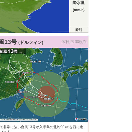
降水量
(mm/h)
時刻
風13号
(ドルフィン)
07日23:00現在
で非常に強い台風13号が久米島の北約90kmを西に進
います