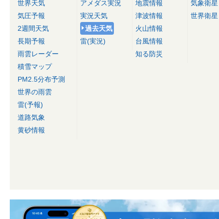
世界天気
アメダス実況
地震情報
気象衛星
気圧予報
実況天気
津波情報
世界衛星
2週間天気
過去天気
火山情報
長期予報
雷(実況)
台風情報
雨雲レーダー
知る防災
積雪マップ
PM2.5分布予測
世界の雨雲
雷(予報)
道路気象
黄砂情報