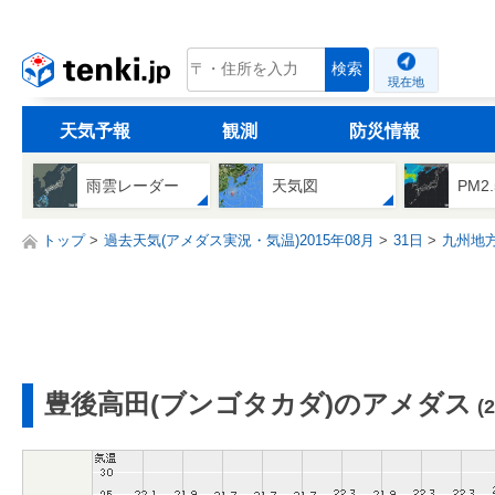
tenki.jp
検索
現在地
天気予報
観測
防災情報
雨雲レーダー
天気図
PM2
トップ
過去天気(アメダス実況・気温)2015年08月
31日
九州地
豊後高田(ブンゴタカダ)のアメダス
(