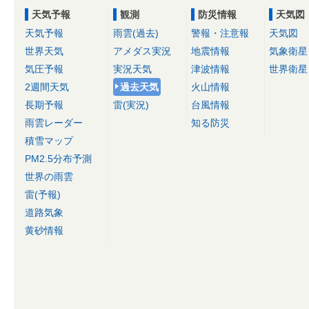
天気予報
観測
防災情報
天気図
天気予報
雨雲(過去)
警報・注意報
天気図
世界天気
アメダス実況
地震情報
気象衛星
気圧予報
実況天気
津波情報
世界衛星
2週間天気
過去天気
火山情報
長期予報
雷(実況)
台風情報
雨雲レーダー
知る防災
積雪マップ
PM2.5分布予測
世界の雨雲
雷(予報)
道路気象
黄砂情報