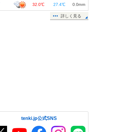
覇
32.0℃
27.4℃
0.0
mm
詳しく見る
tenki.jp公式SNS