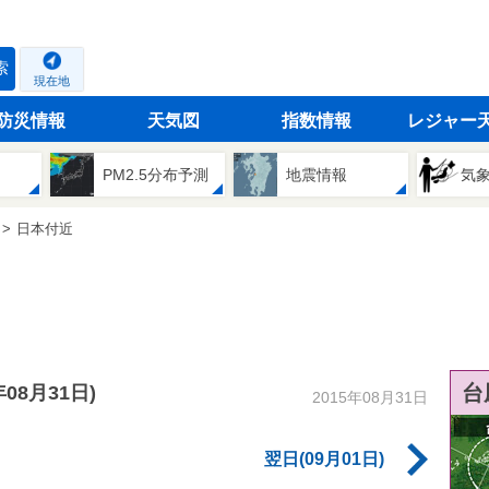
索
現在地
防災情報
天気図
指数情報
レジャー
PM2.5分布予測
地震情報
気
日本付近
台
年08月31日)
2015年08月31日
翌日(09月01日)