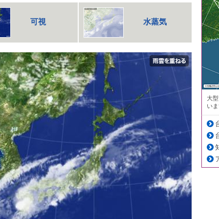
可視
水蒸気
大型
いま