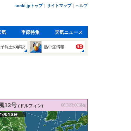
tenki.jpトップ
｜
サイトマップ
｜
ヘルプ
天気
季節特集
天気ニュース
象予報士の解説
熱中症情報
注目
風13号
(ドルフィン)
06日23:00現在