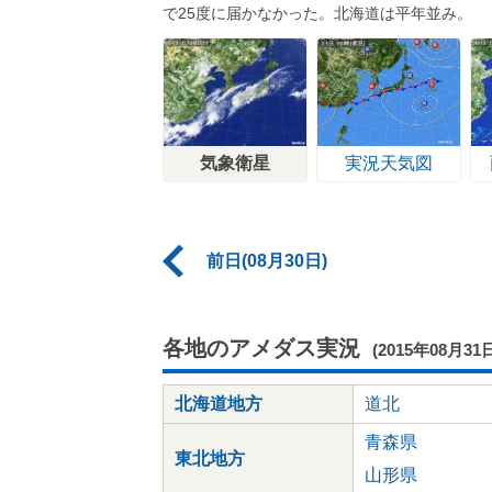
で25度に届かなかった。北海道は平年並み。
気象衛星
実況天気図
前日(08月30日)
各地のアメダス実況
(2015年08月31
北海道地方
道北
青森県
東北地方
山形県