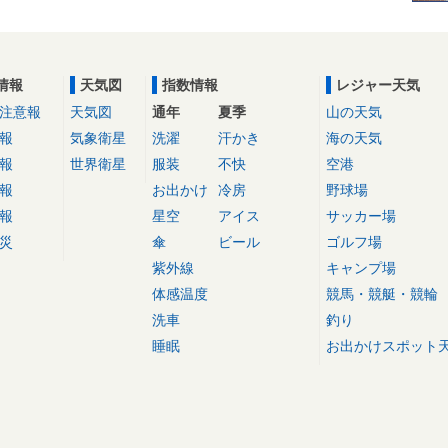
情報
天気図
指数情報
レジャー天気
注意報
天気図
通年
夏季
山の天気
報
気象衛星
洗濯
汗かき
海の天気
報
世界衛星
服装
不快
空港
報
お出かけ
冷房
野球場
報
星空
アイス
サッカー場
災
傘
ビール
ゴルフ場
紫外線
キャンプ場
体感温度
競馬・競艇・競輪
洗車
釣り
睡眠
お出かけスポット