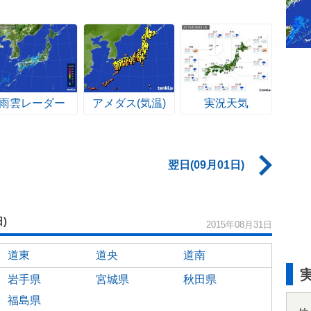
雨雲レーダー
アメダス(気温)
実況天気
翌日(09月01日)
日)
2015年08月31日
道東
道央
道南
岩手県
宮城県
秋田県
福島県