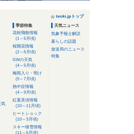
tenki.jpトップ
季節特集
天気ニュース
花粉飛散情報
気象予報士解説
(1～5月頃)
暮らしの話題
桜開花情報
放送局のニュース
(2～5月頃)
特集
GWの天気
(4～5月頃)
梅雨入り・明け
(5～7月頃)
熱中症情報
(4～9月頃)
紅葉見頃情報
天気
(10～11月頃)
ヒートショック
(10～3月頃)
スキー積雪情報
(11～5月頃)