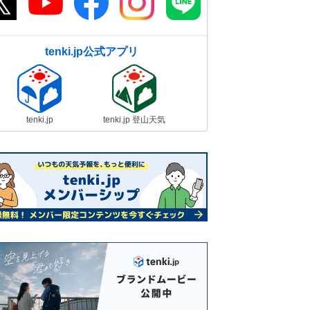
tenki.jp公式アプリ
tenki.jp
tenki.jp 登山天気