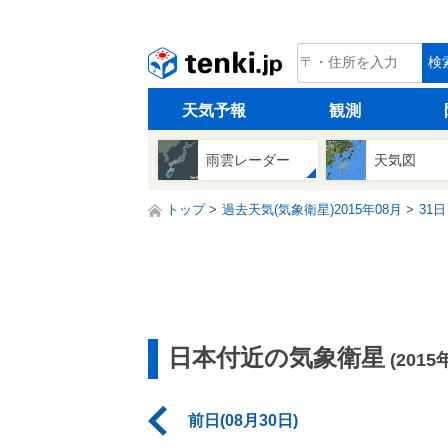
tenki.jp
検
天気予報
観測
雨雲レーダー
天気図
トップ
過去天気(気象衛星)2015年08月
31日
日本付近の気象衛星
(2015
前日(08月30日)