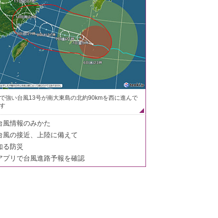
で強い台風13号が南大東島の北約90kmを西に進んで
す
台風情報のみかた
台風の接近、上陸に備えて
知る防災
アプリで台風進路予報を確認