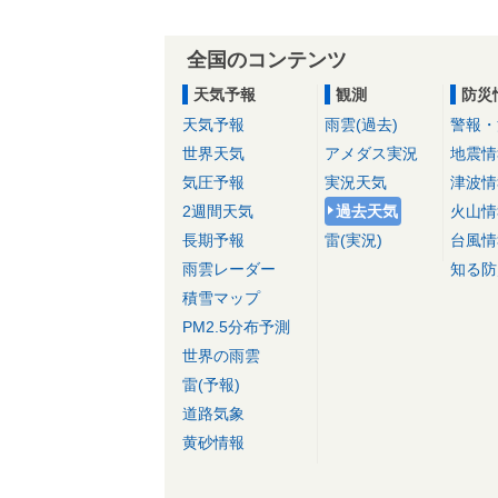
全国のコンテンツ
天気予報
観測
防災
天気予報
雨雲(過去)
警報・
世界天気
アメダス実況
地震情
気圧予報
実況天気
津波情
2週間天気
過去天気
火山情
長期予報
雷(実況)
台風情
雨雲レーダー
知る防
積雪マップ
PM2.5分布予測
世界の雨雲
雷(予報)
道路気象
黄砂情報