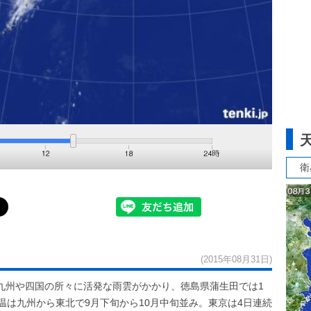
衛
(2015年08月31日)
九州や四国の所々に活発な雨雲がかかり、徳島県蒲生田では1
温は九州から東北で9月下旬から10月中旬並み。東京は4日連続