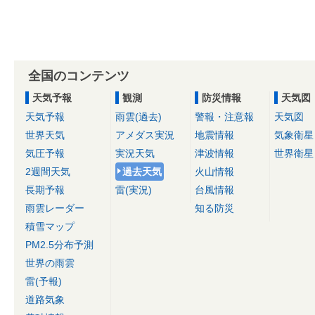
全国のコンテンツ
天気予報
観測
防災情報
天気図
天気予報
雨雲(過去)
警報・注意報
天気図
世界天気
アメダス実況
地震情報
気象衛星
気圧予報
実況天気
津波情報
世界衛星
2週間天気
過去天気
火山情報
長期予報
雷(実況)
台風情報
雨雲レーダー
知る防災
積雪マップ
PM2.5分布予測
世界の雨雲
雷(予報)
道路気象