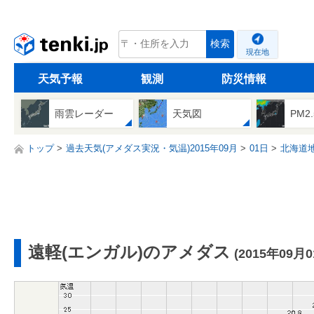
tenki.jp
検索
現在地
天気予報
観測
防災情報
雨雲レーダー
天気図
PM2
トップ
過去天気(アメダス実況・気温)2015年09月
01日
北海道
遠軽(エンガル)のアメダス
(2015年09月0