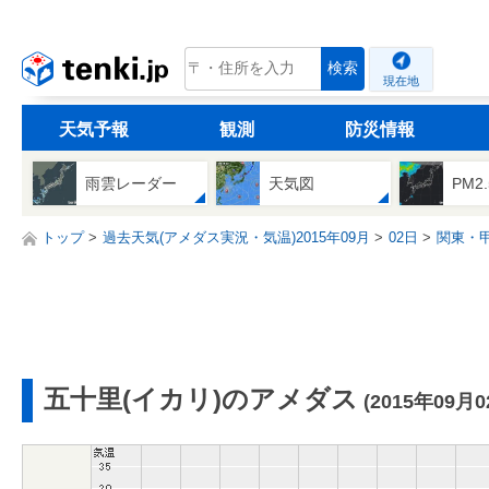
tenki.jp
検索
現在地
天気予報
観測
防災情報
雨雲レーダー
天気図
PM2
トップ
過去天気(アメダス実況・気温)2015年09月
02日
関東・
五十里(イカリ)のアメダス
(2015年09月0