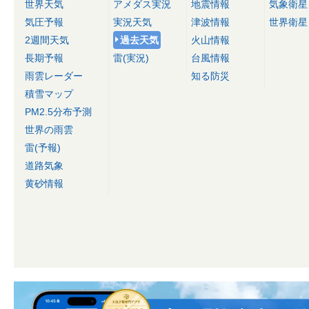
世界天気
アメダス実況
地震情報
気象衛星
気圧予報
実況天気
津波情報
世界衛星
2週間天気
過去天気
火山情報
長期予報
雷(実況)
台風情報
雨雲レーダー
知る防災
積雪マップ
PM2.5分布予測
世界の雨雲
雷(予報)
道路気象
黄砂情報