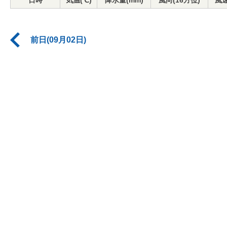
日時
気温(℃)
降水量(mm)
風向(16方位)
風速
前日(09月02日)