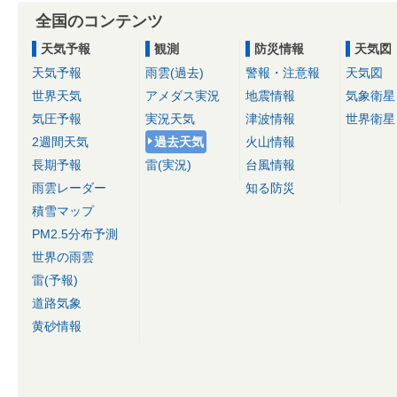
全国のコンテンツ
天気予報
観測
防災情報
天気図
天気予報
雨雲(過去)
警報・注意報
天気図
世界天気
アメダス実況
地震情報
気象衛星
気圧予報
実況天気
津波情報
世界衛星
2週間天気
過去天気
火山情報
長期予報
雷(実況)
台風情報
雨雲レーダー
知る防災
積雪マップ
PM2.5分布予測
世界の雨雲
雷(予報)
道路気象
黄砂情報