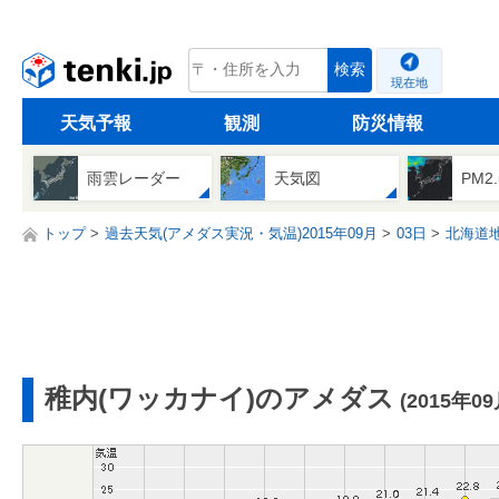
tenki.jp
検索
現在地
天気予報
観測
防災情報
雨雲レーダー
天気図
PM2
トップ
過去天気(アメダス実況・気温)2015年09月
03日
北海道
稚内(ワッカナイ)のアメダス
(2015年0