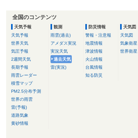
全国のコンテンツ
天気予報
観測
防災情報
天気図
天気予報
雨雲(過去)
警報・注意報
天気図
世界天気
アメダス実況
地震情報
気象衛星
気圧予報
実況天気
津波情報
世界衛星
2週間天気
過去天気
火山情報
長期予報
雷(実況)
台風情報
雨雲レーダー
知る防災
積雪マップ
PM2.5分布予測
世界の雨雲
雷(予報)
道路気象
黄砂情報