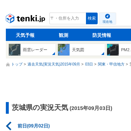
tenki.jp
検索
現在地
天気予報
観測
防災情報
雨雲レーダー
天気図
PM2
トップ
過去天気(実況天気)2015年09月
03日
関東・甲信地方
茨城県の実況天気
(2015年09月03日)
前日(09月02日)