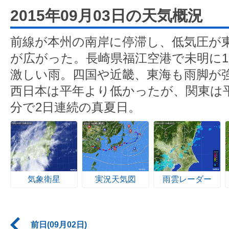
2015年09月03日の天気概況
前線が本州の南岸に停滞し、低気圧が
が広がった。長崎県福江空港で未明に1
激しい雨。四国や近畿、東海も雨脚が
西日本は平年より低かったが、関東は平
分で2日連続の真夏日。
気象衛星
実況天気図
雨雲レーダー
前日(09月02日)