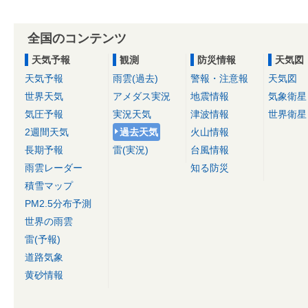
全国のコンテンツ
天気予報
観測
防災情報
天気図
天気予報
雨雲(過去)
警報・注意報
天気図
世界天気
アメダス実況
地震情報
気象衛星
気圧予報
実況天気
津波情報
世界衛星
2週間天気
過去天気
火山情報
長期予報
雷(実況)
台風情報
雨雲レーダー
知る防災
積雪マップ
PM2.5分布予測
世界の雨雲
雷(予報)
道路気象
黄砂情報