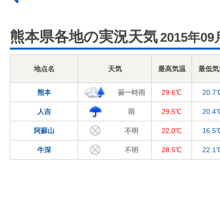
熊本県各地の実況天気
2015年09
地点名
天気
最高気温
最低気
熊本
曇一時雨
29.6℃
20.7
人吉
雨
29.5℃
20.4
阿蘇山
不明
22.0℃
16.5
牛深
不明
28.5℃
22.1