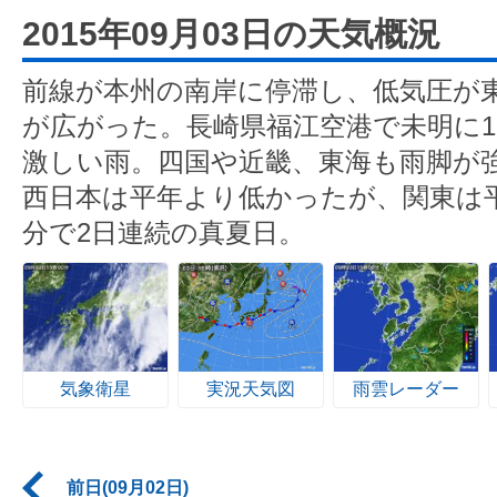
2015年09月03日の天気概況
前線が本州の南岸に停滞し、低気圧が
が広がった。長崎県福江空港で未明に1
激しい雨。四国や近畿、東海も雨脚が
西日本は平年より低かったが、関東は平
分で2日連続の真夏日。
気象衛星
実況天気図
雨雲レーダー
前日(09月02日)