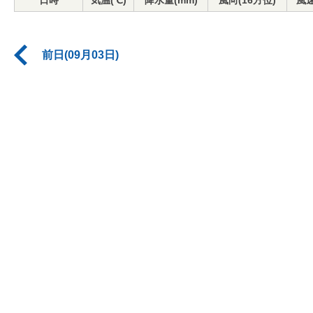
日時
気温(℃)
降水量(mm)
風向(16方位)
風速
前日(09月03日)