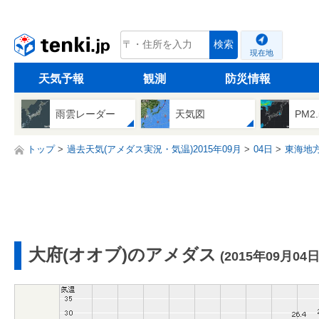
tenki.jp
検索
現在地
天気予報
観測
防災情報
雨雲レーダー
天気図
PM2
トップ
過去天気(アメダス実況・気温)2015年09月
04日
東海地
大府(オオブ)のアメダス
(2015年09月04日