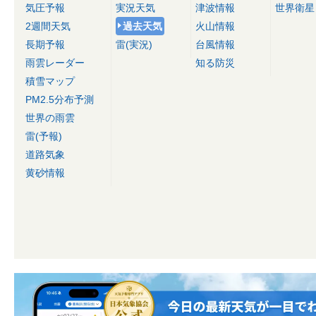
気圧予報
実況天気
津波情報
世界衛星
2週間天気
過去天気
火山情報
長期予報
雷(実況)
台風情報
雨雲レーダー
知る防災
積雪マップ
PM2.5分布予測
世界の雨雲
雷(予報)
道路気象
黄砂情報