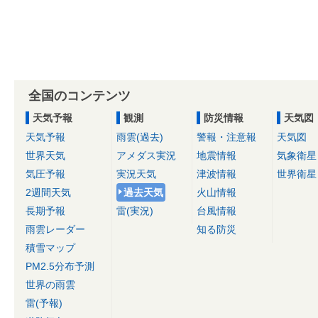
全国のコンテンツ
天気予報
観測
防災情報
天気図
天気予報
雨雲(過去)
警報・注意報
天気図
世界天気
アメダス実況
地震情報
気象衛星
気圧予報
実況天気
津波情報
世界衛星
2週間天気
過去天気
火山情報
長期予報
雷(実況)
台風情報
雨雲レーダー
知る防災
積雪マップ
PM2.5分布予測
世界の雨雲
雷(予報)