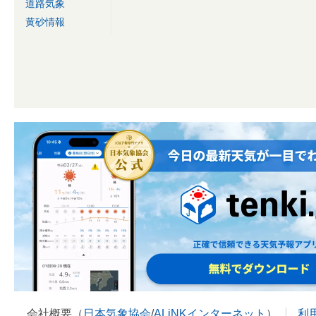
道路気象
黄砂情報
会社概要（
日本気象協会
/
ALiNKインターネット
）
利