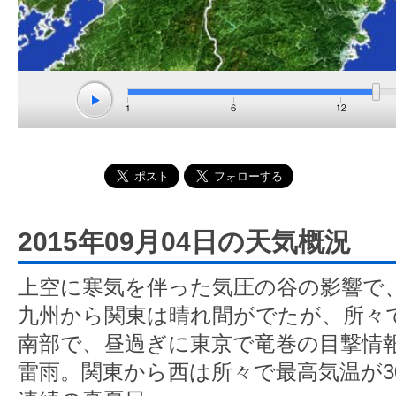
2015年09月04日の天気概況
上空に寒気を伴った気圧の谷の影響で
九州から関東は晴れ間がでたが、所々
南部で、昼過ぎに東京で竜巻の目撃情
雷雨。関東から西は所々で最高気温が3