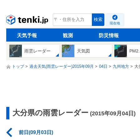
tenki.jp
検索
現在地
天気予報
観測
防災情報
雨雲レーダー
天気図
PM2
トップ
過去天気(雨雲レーダー)2015年09月
04日
九州地方
大
大分県の雨雲レーダー
(2015年09月04日)
前日(09月03日)