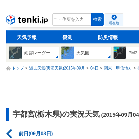
tenki.jp
検索
現在地
天気予報
観測
防災情報
雨雲レーダー
天気図
PM2
トップ
過去天気(実況天気)2015年09月
04日
関東・甲信地方
宇都宮(栃木県)の実況天気
(2015年09月0
前日(09月03日)