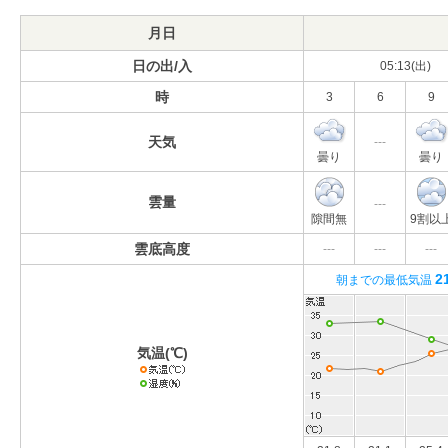
月日
日の出/入
05:13(出)
時
3
6
9
天気
---
曇り
曇り
雲量
---
隙間無
9割以
雲底高度
---
---
---
2
朝までの最低気温
気温(℃)