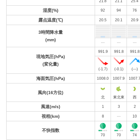
21.8
21.1
25.4
湿度(%)
92
94
76
露点温度(℃)
20.5
20.1
20.9
3時間降水量
(mm)
---
---
---
991.9
991.8
991.8
現地気圧(hPa)
(変化量)
(-1.7)
(-0.1)
(---)
海面気圧(hPa)
1008.0
1007.9
1007.
風向(16方位)
北
東北東
西
風速(m/s)
1
3
2
視程(km)
8
---
10
不快指数
70
70
74