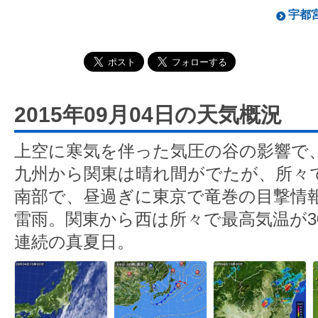
宇都宮
2015年09月04日の天気概況
上空に寒気を伴った気圧の谷の影響で
九州から関東は晴れ間がでたが、所々
南部で、昼過ぎに東京で竜巻の目撃情
雷雨。関東から西は所々で最高気温が3
連続の真夏日。