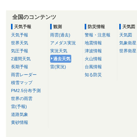
全国のコンテンツ
天気予報
観測
防災情報
天気図
天気予報
雨雲(過去)
警報・注意報
天気図
世界天気
アメダス実況
地震情報
気象衛星
気圧予報
実況天気
津波情報
世界衛星
2週間天気
過去天気
火山情報
長期予報
雷(実況)
台風情報
雨雲レーダー
知る防災
積雪マップ
PM2.5分布予測
世界の雨雲
雷(予報)
道路気象
黄砂情報