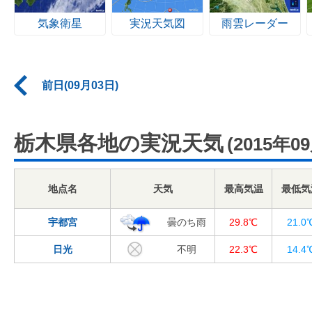
気象衛星
実況天気図
雨雲レーダー
前日(09月03日)
栃木県各地の実況天気
(2015年0
地点名
天気
最高気温
最低気
宇都宮
曇のち雨
29.8℃
21.0
日光
不明
22.3℃
14.4