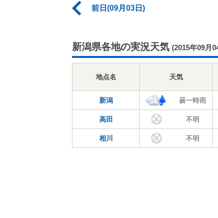
前日(09月03日)
新潟県各地の実況天気
(2015年09月0
地点名
天気
新潟
曇一時雨
高田
不明
相川
不明