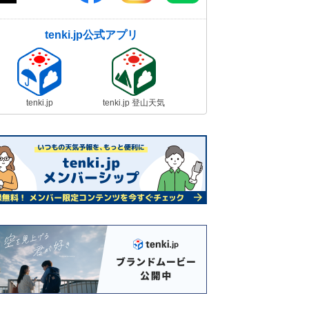
tenki.jp公式アプリ
tenki.jp
tenki.jp 登山天気