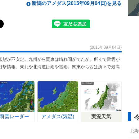
新潟のアメダス(2015年09月04日)を見る
(2015年09月04日)
状態が不安定。九州から関東は晴れ間がでたが、所々で雷雲が
目撃情報。東北や北海道は雨や雷雨。関東から西は所々で最高
雨雲レーダー
アメダス(気温)
実況天気
北海