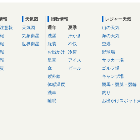
情報
天気図
指数情報
レジャー天気
注意報
天気図
通年
夏季
山の天気
報
気象衛星
洗濯
汗かき
海の天気
報
世界衛星
服装
不快
空港
報
お出かけ
冷房
野球場
報
星空
アイス
サッカー場
災
傘
ビール
ゴルフ場
紫外線
キャンプ場
体感温度
競馬・競艇・競輪
洗車
釣り
睡眠
お出かけスポット