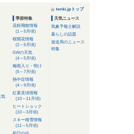
tenki.jpトップ
季節特集
天気ニュース
花粉飛散情報
気象予報士解説
(1～5月頃)
暮らしの話題
桜開花情報
放送局のニュース
(2～5月頃)
特集
GWの天気
(4～5月頃)
梅雨入り・明け
(5～7月頃)
熱中症情報
(4～9月頃)
紅葉見頃情報
天気
(10～11月頃)
ヒートショック
(10～3月頃)
スキー積雪情報
(11～5月頃)
初日の出