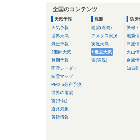
全国のコンテンツ
天気予報
観測
防災
天気予報
雨雲(過去)
警報・
世界天気
アメダス実況
地震情
気圧予報
実況天気
津波情
2週間天気
過去天気
火山情
長期予報
雷(実況)
台風情
雨雲レーダー
知る防
積雪マップ
PM2.5分布予測
世界の雨雲
雷(予報)
道路気象
黄砂情報