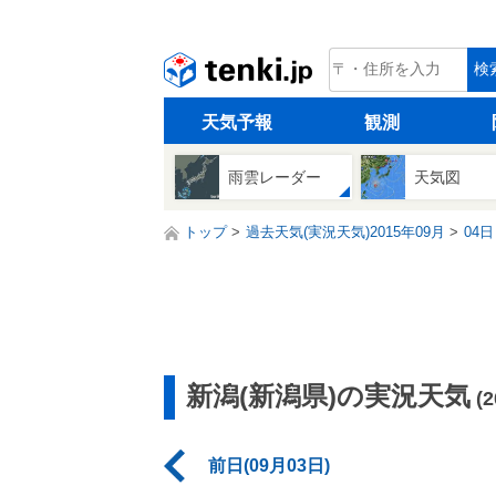
tenki.jp
検
天気予報
観測
雨雲レーダー
天気図
トップ
過去天気(実況天気)2015年09月
04日
新潟(新潟県)の実況天気
(
前日(09月03日)