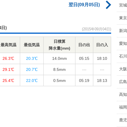
翌日(09月05日)
宮城
東京
4日)
(2015年09月04日)
新潟
日積算
愛知
最高気温
最低気温
日の出
日の入
降水量(mm)
石川
26.3℃
20.3℃
14.0
mm
05:15
18:10
大阪
29.1℃
20.7℃
8.5
mm
---
---
25.4℃
22.0℃
0.5
mm
05:19
18:13
広島
高知
福岡
鹿児