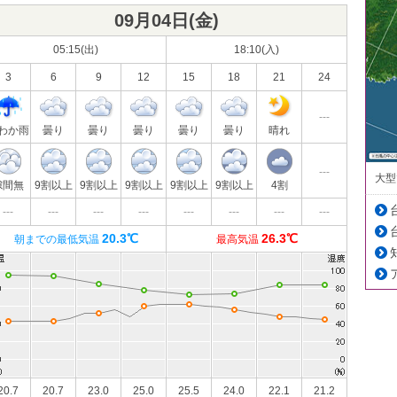
09月04日(
金
)
05:15(出)
18:10(入)
3
6
9
12
15
18
21
24
---
わか雨
曇り
曇り
曇り
曇り
曇り
晴れ
---
大型
隙間無
9割以上
9割以上
9割以上
9割以上
9割以上
4割
---
---
---
---
---
---
---
---
20.3℃
26.3℃
朝までの最低気温
最高気温
20.7
20.7
23.0
25.0
25.5
24.0
22.1
21.2