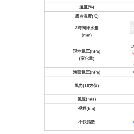
湿度(%)
露点温度(℃)
3時間降水量
(mm)
1
現地気圧(hPa)
(変化量)
(
海面気圧(hPa)
1
風向(16方位)
風速(m/s)
視程(km)
不快指数