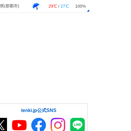
県(那覇市)
29℃
/
27℃
100%
tenki.jp公式SNS