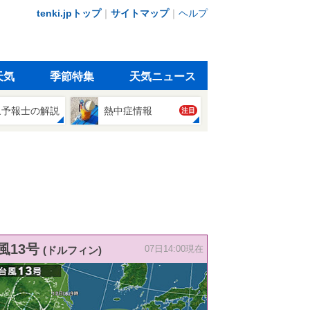
tenki.jpトップ
｜
サイトマップ
｜
ヘルプ
天気
季節特集
天気ニュース
象予報士の解説
熱中症情報
注目
風13号
(ドルフィン)
07日14:00現在