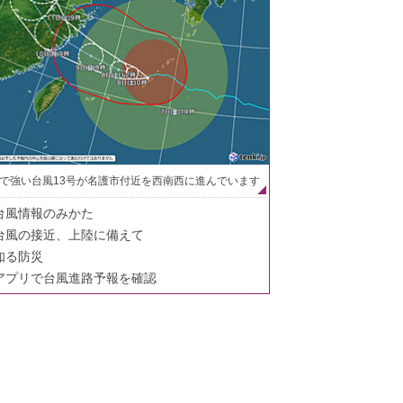
で強い台風13号が名護市付近を西南西に進んでいます
台風情報のみかた
台風の接近、上陸に備えて
知る防災
アプリで台風進路予報を確認