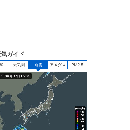
天気ガイド
星
天気図
雨雲
アメダス
PM2.5