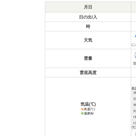
月日
日の出/入
時
天気
に
雲量
雲底高度
気温(℃)