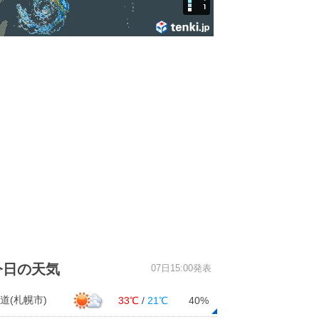
今日の天気
07日15:00発表
道(札幌市)
33℃
/
21℃
40%